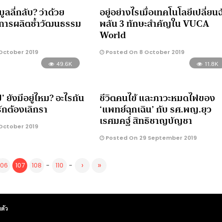
บูลลี่กลับ? ว่าด้วย
อยู่อย่างไรเมื่อเทคโนโลยีเปลี่ยนฉ
การผลิตซ้ำวัฒนธรรม
พลัน 3 ทักษะสำคัญใน VUCA
World
October 2019
Posted On 8 October 2019
49.6K
11.8K
ี’ ยังมีอยู่ไหม? อะไรกัน
ชีวิตคนไข้ และภาวะหมดไฟของ
่รักต้องเลิกรา
‘แพทย์ฉุกเฉิน’ กับ รศ.พญ.ยุว
เรศมคฐ์ สิทธิชาญบัญชา
October 2019
Posted On 29 September 2019
›
»
106
107
108
-
110
-
ตัว