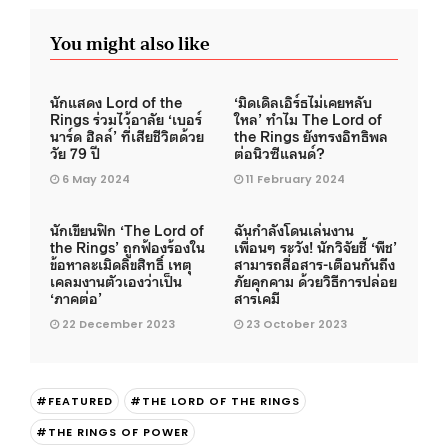
You might also like
นักแสดง Lord of the
‘มิดเดิลเอิร์ธไม่เคยหลับ
Rings ร่วมไว้อาลัย ‘เบอร์
ใหล’ ทำไม The Lord of
นาร์ด ฮิลล์’ ที่เสียชีวิตด้วย
the Rings ยังทรงอิทธิพล
วัย 79 ปี
ต่อนิวซีแลนด์?
6 May 2024
11 February 2024
นักเขียนฟิก ‘The Lord of
ฉันกำลังโดนเล่นงาน
the Rings’ ถูกฟ้องร้องใน
เพื่อนๆ ระวัง! นักวิจัยชี้ ‘พืช’
ข้อหาละเมิดลิขสิทธิ์ เหตุ
สามารถสื่อสาร-เตือนกันถึง
เคลมงานตัวเองว่าเป็น
ภัยคุกคาม ด้วยวิธีการปล่อย
‘ภาคต่อ’
สารเคมี
22 December 2023
23 October 2023
#FEATURED
#THE LORD OF THE RINGS
#THE RINGS OF POWER