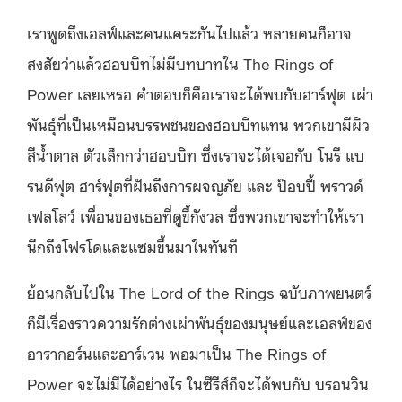
เราพูดถึงเอลฟ์และคนแคระกันไปแล้ว หลายคนก็อาจ
สงสัยว่าแล้วฮอบบิทไม่มีบทบาทใน The Rings of
Power เลยเหรอ คำตอบก็คือเราจะได้พบกับฮาร์ฟุต เผ่า
พันธุ์ที่เป็นเหมือนบรรพชนของฮอบบิทแทน พวกเขามีผิว
สีน้ำตาล ตัวเล็กกว่าฮอบบิท ซึ่งเราจะได้เจอกับ โนรี แบ
รนดีฟุต ฮาร์ฟุตที่ฝันถึงการผจญภัย และ ป๊อบปี้ พราวด์
เฟลโลว์ เพื่อนของเธอที่ดูขี้กังวล ซึ่งพวกเขาจะทำให้เรา
นึกถึงโฟรโดและแซมขึ้นมาในทันที
ย้อนกลับไปใน The Lord of the Rings ฉบับภาพยนตร์
ก็มีเรื่องราวความรักต่างเผ่าพันธุ์ของมนุษย์และเอลฟ์ของ
อารากอร์นและอาร์เวน พอมาเป็น The Rings of
Power จะไม่มีได้อย่างไร ในซีรีส์ก็จะได้พบกับ บรอนวิน