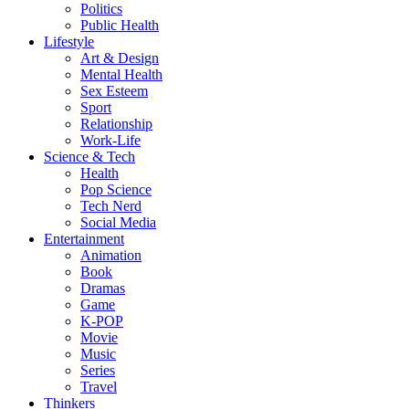
Politics
Public Health
Lifestyle
Art & Design
Mental Health
Sex Esteem
Sport
Relationship
Work-Life
Science & Tech
Health
Pop Science
Tech Nerd
Social Media
Entertainment
Animation
Book
Dramas
Game
K-POP
Movie
Music
Series
Travel
Thinkers