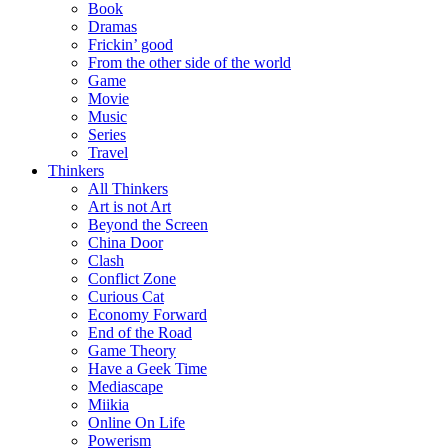
Book
Dramas
Frickin’ good
From the other side of the world
Game
Movie
Music
Series
Travel
Thinkers
All Thinkers
Art is not Art
Beyond the Screen
China Door
Clash
Conflict Zone
Curious Cat
Economy Forward
End of the Road
Game Theory
Have a Geek Time
Mediascape
Miikia
Online On Life
Powerism