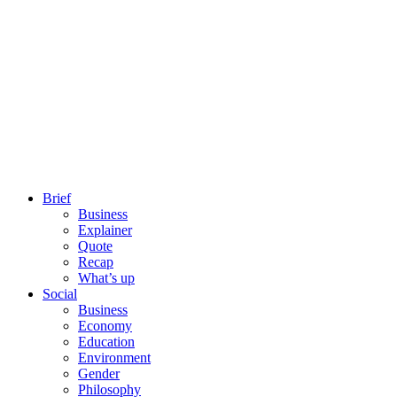
Brief
Business
Explainer
Quote
Recap
What’s up
Social
Business
Economy
Education
Environment
Gender
Philosophy