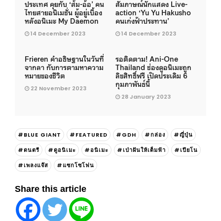
ประเทศ คุยกับ ‘ส้ม-อ้อ’ คน
สัมภาษณ์นักแสดง Live-
ไทยสายอนิเมชั่น ผู้อยู่เบื้อง
action ‘Yu Yu Hakusho
หลังอนิเมะ My Daemon
คนเก่งฟ้าประทาน’
14 December 2023
14 December 2023
Frieren คำอธิษฐานในวันที่
รอติดตาม! Ani-One
จากลา กับการตามหาความ
Thailand ช่องดูอนิเมะถูก
หมายของชีวิต
ลิขสิทธิ์ฟรี เปิดประเดิม 6
กุมภาพันธ์นี้
22 November 2023
28 January 2023
#BLUE GIANT
#FEATURED
#GDH
#กล่อง
#ญี่ปุ่น
#ดนตรี
#ดูอนิเมะ
#อนิเมะ
#เป่าฝันให้เต็มฟ้า
#เปียโน
#เพลงแจ๊ส
#แซกโซโฟน
Share this article