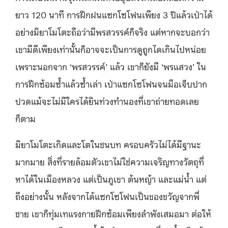
ยาว 120 นาที การฝึกฝนแซกโซโฟนเพียง 3 ปีแล้วเป่าได้
อย่างมิยาโมโตะถือว่ามีพรสวรรค์ก็จริง แต่หากจะบอกว่า
เขามีดีเพียงเท่านั้นก็อาจจะเป็นการดูถูกไดเกินไปหน่อย
เพราะนอกจาก ‘พรสวรรค์’ แล้ว เขาก็ยังมี ‘พรแสวง’ ใน
การฝึกซ้อมซ้ำแล้วซ้ำเล่า เป่าแซกโซโฟนจนมือเจ็บปาก
ปวดแม้จะไม่มีใครได้ยินท่วงทำนองที่เขาถ่ายทอดเลย
ก็ตาม
มิยาโมโตะเกิดและโตในชนบท ครอบครัวไม่ได้มีฐานะ
มากมาย สิ่งที่รายล้อมตัวเขาไม่ใช่ความเจริญทางวัตถุที่
หาได้ในเมืองหลวง แต่เป็นภูเขา ต้นหญ้า และแม่น้ำ แต่
ถึงอย่างนั้น หลังจากได้แซกโซโฟนเป็นของขวัญจากพี่
ชาย เขาก็ทุ่มเทแรงกายฝึกซ้อมเพียงลำพังเสมอมา ต่อให้