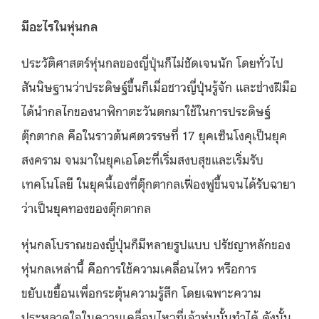
มีอะไรในหุ่นกล
ประวัติศาสตร์หุ่นกลของญี่ปุ่นก็ไม่ชัดเจนนัก โดยทั่วไป
สันนิษฐานว่าประดิษฐ์ขึ้นก็เมื่อชาวญี่ปุ่นรู้จัก และช่างฝีมือ
ได้นำกลไกของนาฬิกาตะวันตกมาใช้ในการประดิษฐ์
ตุ๊กตากล คือในราวต้นศตวรรษที่ 17 ยุคเซ็นโงคุเป็นยุค
สงคราม จนมาในยุคเอโดะที่เริ่มสงบสุขและเริ่มรับ
เทคโนโลยี ในยุคนี้เองที่ตุ๊กตากลเฟื่องฟูขึ้นจนได้รับฉายา
ว่าเป็นยุคทองของตุ๊กตากล
หุ่นกลโบราณของญี่ปุ่นก็มีหลายรูปแบบ ปรัชญาหลักของ
หุ่นกลเหล่านี้ คือการใช้ความเคลื่อนไหว หรือการ
ขยับเขยื้อนเพื่อกระตุ้นความรู้สึก โดยเฉพาะความ
ประหลาดใจในความเคลื่อนไหวที่เจ้าหุ่นนั้นทำได้ ดังนั้น