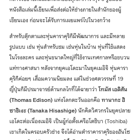
หนังสือเล่มนี้เขียนเพื่อส่งต่อให้ช่างภายในสำนักของผู้
เขียนเอง ก่อนจะได้รับการเผยแพร่ไปในวงกว้าง
สำหรับตุ๊กตาและหุ่นคาราคุริก็มีพัฒนาการ และมีหลาย
รูปแบบ เช่น หุ่นสำหรับชม เช่นหุ่นในบ้าน หุ่นที่ใช้แสดง
ในโรงละคร และหุ่นขนาดใหญ่ที่ใช้งานเทศกาลหรือขบวน
แห่ทางศาสนา หลังจากยุคเอโดะมาในยุคเมอิจิ หุ่นคารา
คุริก็ค่อยๆ เสื่อมความนิยมลง แต่ในช่วงศตวรรษที่ 19
ญี่ปุ่นก็มีปรมาจารย์ด้านกลไกที่ได้ฉายาว่า
โทมัส เอดิสัน
(
Thomas Edison)
แห่งโลกตะวันออกคือ
ทานากะ ฮิ
ซาชิเงะ (
Tanaka Hisashige)
นักคิดวิศวกรในยุคปลาย
เอโดะต่อเนื่องเมอิจิ เป็นผู้ก่อตั้งเครือโตชิบา (Toshiba)
เขาเกิดในครอบครัวช่าง จึงได้อ่านตำราคาราคุริของฮันโซ