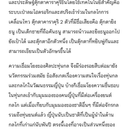
และประดิษฐ์ตุ๊กตาคาราคุริขึ้นโดยใช้เทคโนโนยีสำคัญคือ
ระบบเป่าลมไฮดรอริกและสปริงเข้าร่วมในกลไกการ
เคลื่อนไหว ตุ๊กตาคาราคุริ 2 ตัวที่มีชื่อเสียงคือ ตุ๊กตายิง
ธนู เป็นเด็กชายที่ถือคันธนู สามารถน้าวและยิงธนูออกไป
ยังเป้าได้ และตุ๊กตาอีกตัวหนึ่ง เป็นตุ๊กตาที่หยิบพู่กันและ
สามารถเขียนเป็นตัวอักษรขึ้นได้
ความเชื่อมโยงของศิลปะหุ่นกล จึงมีร่องรอยสืบต่อมายัง
นวัตกรรมร่วมสมัย ข้อสังเกตเรื่องความสนใจเรื่องหุ่นกล
และกลไกในวัฒนธรรมญี่ปุ่น บ้างก็เชื่อมโยงความชื่นชอบ
ในหุ่นกลเข้ากับมุมมองของคนญี่ปุ่นที่มีต่อเครื่องยนต์
กลไก แต่เมื่อเทียบกับมุมมองของชาติอื่นๆ ที่มีต่อจักรกล
รวมถึงหุ่นยนต์แล้ว ญี่ปุ่นนับเป็นชาติที่เป็นผู้นำในด้าน
กลไกที่เก่าแก่นับพันปี ตรงนี้เองที่อาจเป็นส่วนหนึ่งของ