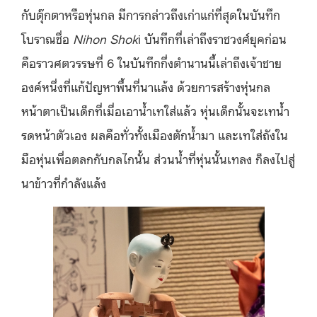
กับตุ๊กตาหรือหุ่นกล มีการกล่าวถึงเก่าแก่ที่สุดในบันทึก
โบราณชื่อ
Nihon Shok
i บันทึกที่เล่าถึงราชวงศ์ยุคก่อน
คือราวศตวรรษที่ 6 ในบันทึกกึ่งตำนานนี้เล่าถึงเจ้าชาย
องค์หนึ่งที่แก้ปัญหาพื้นที่นาแล้ง ด้วยการสร้างหุ่นกล
หน้าตาเป็นเด็กที่เมื่อเอาน้ำเทใส่แล้ว หุ่นเด็กนั้นจะเทน้ำ
รดหน้าตัวเอง ผลคือทั่วทั้งเมืองตักน้ำมา และเทใส่ถังใน
มือหุ่นเพื่อตลกกับกลไกนั้น ส่วนน้ำที่หุ่นนั้นเทลง ก็ลงไปสู่
นาข้าวที่กำลังแล้ง