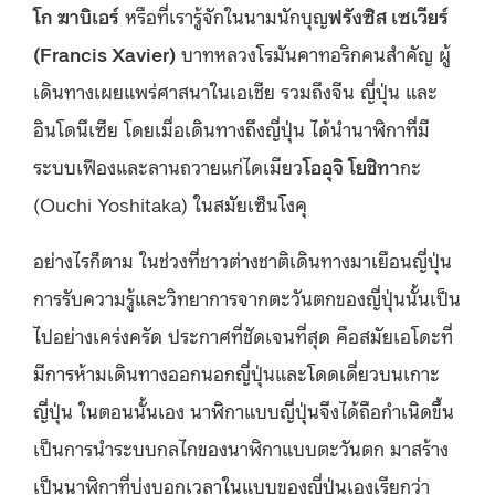
โก ฆาบิเอร์
หรือที่เรารู้จักในนามนักบุญ
ฟรังซิส เซเ
วียร์
(Francis Xavier)
บาทหลวงโรมันคาทอริกคนสำคัญ ผู้
เดินทางเผยแพร่ศาสนาในเอเชีย รวมถึงจีน ญี่ปุ่น และ
อินโดนีเซีย โดยเมื่อเดินทางถึงญี่ปุ่น ได้นำนาฬิกาที่มี
ระบบเฟืองและลานถวายแก่ไดเมียว
โออุจิ โยชิทา
กะ
(Ouchi Yoshitaka) ในสมัยเซ็นโงคุ
อย่างไรก็ตาม ในช่วงที่ชาวต่างชาติเดินทางมาเยือนญี่ปุ่น
การรับความรู้และวิทยาการจากตะวันตกของญี่ปุ่นนั้นเป็น
ไปอย่างเคร่งครัด ประกาศที่ชัดเจนที่สุด คือสมัยเอโดะที่
มีการห้ามเดินทางออกนอกญี่ปุ่นและโดดเดี่ยวบนเกาะ
ญี่ปุ่น ในตอนนั้นเอง นาฬิกาแบบญี่ปุ่นจึงได้ถือกำเนิดขึ้น
เป็นการนำระบบกลไกของนาฬิกาแบบตะวันตก มาสร้าง
เป็นนาฬิกาที่บ่งบอกเวลาในแบบของญี่ปุ่นเองเรียกว่า