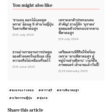
You might also like
‘ชาแมน ดอกไม้และภูต
เพราะเขาตัวประกอบคน
พราย’ ย้อนดู 9 ตำนานญี่ปุ่น
สำคัญ! ชวนรู้จัก ‘มุราตะ’
ในดาบพิฆาตอสูร
สุดยอดตัวประกอบจากดาบ
พิฆาตอสูร
10 July 2024
8 July 2024
ชวนอ่านรายงานการประชุม
เตรียมดาบนิจิรินให้พร้อม
ของตัวละครในอนิเมะ เมื่อ
เพราะ ‘ดาบพิฆาตอสูร สู่
ความจริงไม่เหมือนที่จดไว้
หมู่บ้านช่างตีดาบ’ เวอร์ชั่น
ภาพยนตร์ เข้าฉายแล้ววันนี้!
15 June 2023
23 February 2023
#BIGFEATURED
#คาราคุริ
#ดาบพิฆาตอสูร
#นวัตกรรมญี่ปุ่น
#หุ่นกล
Share this article