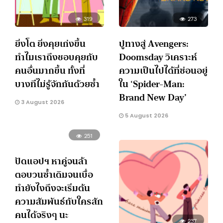
319
273
ยิ่งโต ยิ่งคุยเก่งขึ้น
ปูทางสู่ Avengers:
ทำไมเราถึงชอบคุยกับ
Doomsday วิเคราะห์
คนอื่นมากขึ้น ทั้งที่
ความเป็นไปได้ที่ซ่อนอยู่
บางทีไม่รู้จักกันด้วยซ้ำ
ใน ‘Spider-Man:
Brand New Day’
3 August 2026
5 August 2026
251
ปัดแอปฯ หาคู่จนล้า
ตอบวนซ้ำเดิมจนเบื่อ
ทำยังไงถึงจะเริ่มต้น
ความสัมพันธ์กับใครสัก
คนได้จริงๆ นะ
237