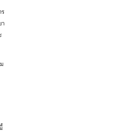
าร
ยา
ะ
าม
ี้