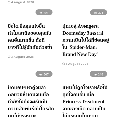
4 August 2026
326
324
ยิ่งโต ยิ่งคุยเก่งขึ้น
ปูทางสู่ Avengers:
ทำไมเราถึงชอบคุยกับ
Doomsday วิเคราะห์
คนอื่นมากขึ้น ทั้งที่
ความเป็นไปได้ที่ซ่อนอยู่
บางทีไม่รู้จักกันด้วยซ้ำ
ใน ‘Spider-Man:
Brand New Day’
3 August 2026
5 August 2026
267
248
ปัดแอปฯ หาคู่จนล้า
แฟนไม่ถูกใจเราหรือไม่
ตอบวนซ้ำเดิมจนเบื่อ
ถูกใจคนอื่น เมื่อ
ทำยังไงถึงจะเริ่มต้น
Princess Treatment
ความสัมพันธ์กับใครสัก
จากชาวเน็ต กลายเป็น
คนได้จริงๆ นะ
ไม้บรรทัดในความ