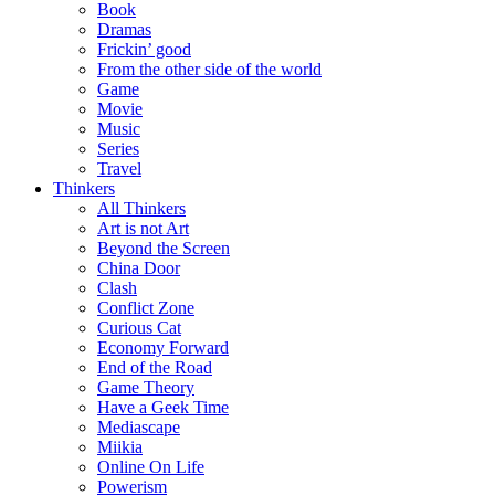
Book
Dramas
Frickin’ good
From the other side of the world
Game
Movie
Music
Series
Travel
Thinkers
All Thinkers
Art is not Art
Beyond the Screen
China Door
Clash
Conflict Zone
Curious Cat
Economy Forward
End of the Road
Game Theory
Have a Geek Time
Mediascape
Miikia
Online On Life
Powerism