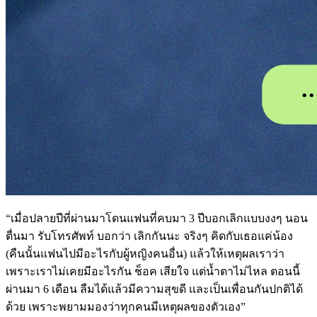
“เมื่อปลายปีที่ผ่านมาโดนแฟนที่คบมา 3 ปีบอกเลิกแบบงงๆ นอน
ตื่นมา รับโทรศัพท์ บอกว่า เลิกกันนะ จริงๆ คิดกับเธอแค่น้อง
(คืนนั้นแฟนไปมีอะไรกับผู้หญิงคนอื่น) แล้วให้เหตุผลเราว่า
เพราะเราไม่เคยมีอะไรกัน ช็อค เสียใจ แต่น้ำตาไม่ไหล ตอนนี้
ผ่านมา 6 เดือน ลืมได้แล้วมีความสุขดี และเป็นเพื่อนกันปกติได้
ด้วย เพราะพยามมองว่าทุกคนมีเหตุผลของตัวเอง”