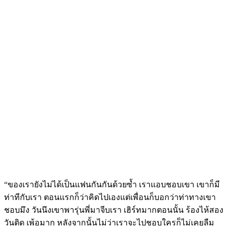
“ของเรายังไม่ได้เป็นแฟนกันกันด้วยซ้ำ เราแอบชอบเขา เขาก็มี
ท่าทีกับเรา ตอนแรกก็ว่าคิดไปเองแต่เพื่อนก็บอกว่าท่าทางเขา
ชอบมึง วันนึงเขาพารุ่นพี่มาจีบเรา เฮิร์ทมากตอนนั้น ร้องไห้สอง
วันติด เพ้อมาก หลังจากนั้นไม่ว่าเราจะไปชอบใครก็ไม่เคยลืม