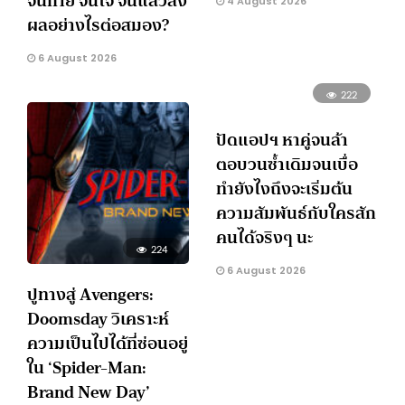
จนกาย จนใจ จนแล้วส่ง
4 August 2026
ผลอย่างไรต่อสมอง?
6 August 2026
222
ปัดแอปฯ หาคู่จนล้า
ตอบวนซ้ำเดิมจนเบื่อ
ทำยังไงถึงจะเริ่มต้น
ความสัมพันธ์กับใครสัก
คนได้จริงๆ นะ
224
6 August 2026
ปูทางสู่ Avengers:
Doomsday วิเคราะห์
ความเป็นไปได้ที่ซ่อนอยู่
ใน ‘Spider-Man:
Brand New Day’