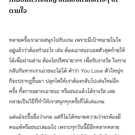
ตามใจ
หลายครั้งเราอาจสนุกไปกับเกม เพราะมีเป้าหมายในใจ
อยู่แล้วว่าต้องทำอะไร เช่น ต้องเอาชนะบอสตัวสุดท้ายให้
ได้เพื่อผ่านด่าน ต้องไขปริศนายากๆ เพื่อรับรางวัล ในทาง
กลับกันหากเราเอาชนะไม่ได้ คำว่า You Lose ตัวใหญ่ๆ
ก็จะปรากฏขึ้นมา ปลุกไฟให้เราต้องกลับไปเล่นใหม่อีก
ครั้ง ทั้งการอยากเอาชนะ หรือชนะแล้วได้รางวัล เลย
กลายเป็นวิธีที่ทำให้เราสนุกทุกครั้งที่ได้เล่นเกม
แต่แม้จะขึ้นชื่อว่าเกม แต่ก็ไม่ได้หมายความว่าจะต้องมี
คนแพ้หรือชนะเสมอไป เพราะทุกวันนี้มีอีกหลากหลาย