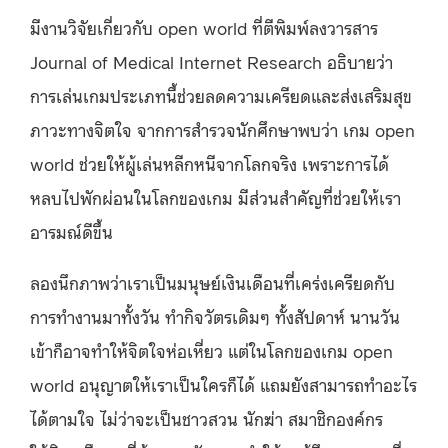
มีงานวิจัยเกี่ยวกับ open world ที่ตีพิมพ์ลงวารสาร
Journal of Medical Internet Research อธิบายว่า
การเล่นเกมประเภทนี้ช่วยลดความเครียดและส่งเสริมสุข
ภาวะทางจิตใจ จากการสำรวจนักศึกษาพบว่า เกม open
world ช่วยให้ผู้เล่นหลีกหนีจากโลกจริง เพราะการได้
หลบไปพักผ่อนในโลกของเกม มีส่วนสำคัญที่ช่วยให้เรา
อารมณ์ดีขึ้น
ลองนึกภาพว่าเราเป็นมนุษย์เงินเดือนที่เคร่งเครียดกับ
การทำงานมาทั้งวัน ทำกิจวัตรเดิมๆ ทั้งสัปดาห์ นานวัน
เข้าก็อาจทำให้จิตใจห่อเหี่ยว แต่ในโลกของเกม open
world อนุญาตให้เราเป็นใครก็ได้ แถมยังสามารถทำอะไร
ได้ตามใจ ไม่ว่าจะเป็นชาวสวน นักฆ่า สมาชิกองค์กร