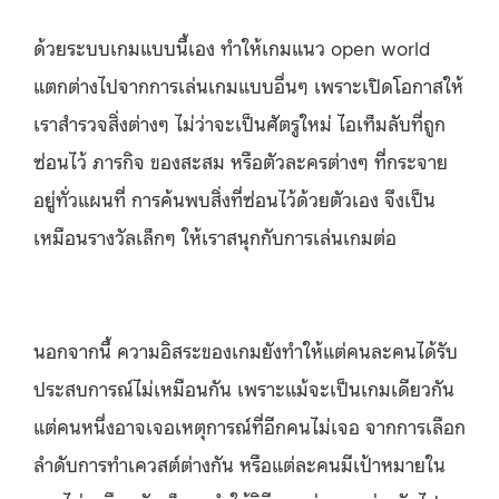
ด้วยระบบเกมแบบนี้เอง ทำให้เกมแนว open world
แตกต่างไปจากการเล่นเกมแบบอื่นๆ
เพราะเปิดโอกาสให้
เราสำรวจสิ่งต่างๆ ไม่ว่าจะเป็นศัตรูใหม่ ไอเท็มลับที่ถูก
ซ่อนไว้ ภารกิจ ของสะสม หรือตัวละครต่างๆ ที่กระจาย
อยู่ทั่วแผนที่ การค้นพบสิ่งที่ซ่อนไว้ด้วยตัวเอง จึงเป็น
เหมือนรางวัลเล็กๆ ให้เราสนุกกับการเล่นเกมต่อ
นอกจากนี้ ความอิสระของเกมยังทำให้แต่คนละคนได้รับ
ประสบการณ์ไม่เหมือนกัน เพราะแม้จะเป็นเกมเดียวกัน
แต่คนหนึ่งอาจเจอเหตุการณ์ที่อีกคนไม่เจอ จากการเลือก
ลำดับการทำเควสต์ต่างกัน หรือแต่ละคนมีเป้าหมายใน