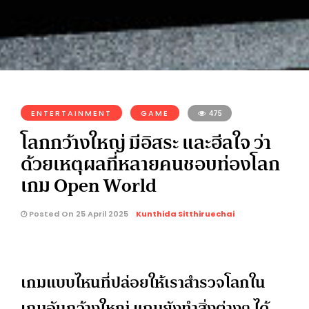
ENTERTAINMENT
GAME
475
โลกกว้างใหญ่ มีอิสระ และฮีลใจ ว่า
ด้วยเหตุผลที่หลายคนชอบท่องโลก
เกม Open World
Posted On 25 April 2025
Kunthida Sitthiruechai
เกมแบบไหนที่ปล่อยให้เราสำรวจโลกใน
เกมอันกว้างใหญ่ แถมยังทำสิ่งต่างๆ ได้