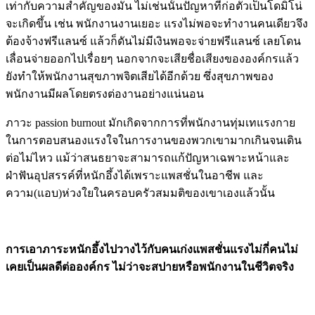
เท่ากับความสำคัญของมัน ไม่เช่นนั้นปัญหาที่ก่อตัวเป็นโดมิโน่
จะเกิดขึ้น เช่น พนักงานงานเยอะ แรงไม่พอจะทำงานคนเดียวจึง
ต้องจ้างฟรีแลนซ์ แล้วก็ดันไม่มีเงินพอจะจ่ายฟรีแลนซ์ เลยโดน
เลื่อนจ่ายออกไปเรื่อยๆ นอกจากจะเสียชื่อเสียงขององค์กรแล้ว
ยังทำให้พนักงานสุขภาพจิตเสียได้อีกด้วย ซึ่งสุขภาพของ
พนักงานมีผลโดยตรงต่องานอย่างแน่นอน
ภาวะ passion burnout มักเกิดจากการที่พนักงานทุ่มเทแรงกาย
ในการตอบสนองแรงใจในการงานของพวกเขามากเกินจนเดิน
ต่อไม่ไหว แม้ว่าสนธยาจะสามารถแก้ปัญหาเฉพาะหน้าและ
ฝ่าฟันอุปสรรค์ที่หนักอึ้งได้เพราะแพสชั่นในอาชีพ และ
ความ(แอบ)ห่วงใยในครอบครัวสมมติของเขาเองแล้วนั้น
การเอาภาระหนักอึ้งไปวางไว้กับคนเก่งแพสชั่นแรงไม่กี่คนไม่
เคยเป็นผลดีต่อองค์กร ไม่ว่าจะสปายหรือพนักงานในชีวิตจริง