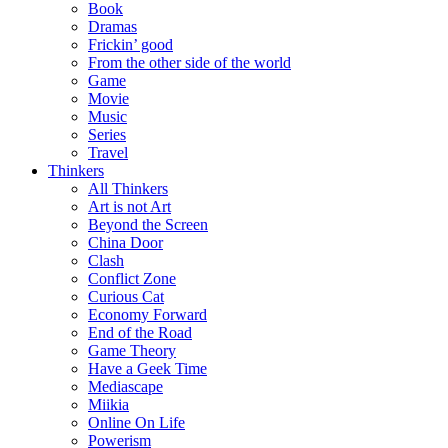
Book
Dramas
Frickin’ good
From the other side of the world
Game
Movie
Music
Series
Travel
Thinkers
All Thinkers
Art is not Art
Beyond the Screen
China Door
Clash
Conflict Zone
Curious Cat
Economy Forward
End of the Road
Game Theory
Have a Geek Time
Mediascape
Miikia
Online On Life
Powerism