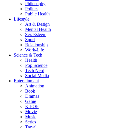
Philosophy
Politics
Public Health
Lifestyle
Art & Design
Mental Health
Sex Esteem
Sport
Relationship
Work-Life
Science & Tech
Health
Pop Science
Tech Nerd
Social Media
Entertainment
Animation
Book
Dramas
Game
K-POP
Movie
Music
Series
Travel