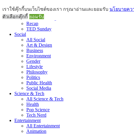
Brief
เราใช้คุ๊กกี้บนเว็บไซต์ของเรา กรุณาอ่านและยอมรับ
นโยบายความ
All Brief
ตัวเลือกคุ๊กกี้
ยอมรับ
Goods Morning
Recap
TED Sunday
Social
All Social
Art & Design
Business
Environment
Gender
Lifestyle
Philosophy
Politics
Public Health
Social Media
Science & Tech
All Science & Tech
Health
Pop Science
Tech Nerd
Entertainment
All Entertainment
Animation