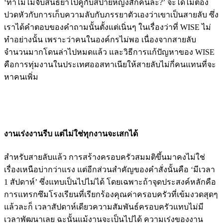
‘ทำไมไม่จับสนธยาไปคู่กับสปายหญิงสักคนล่ะ?’ จะได้ไม่ต้อง
ปวดหัวกับการเก็บความลับกับภรรยาตัวเองว่าเขาเป็นสายลับ ซึ่ง
เราได้คำตอบของคำถามนั้นตั้งแต่เนิ่นๆ ในเรื่องว่าที่ WISE ไม่
ทำอย่างนั้น เพราะว่าคนในองค์กรไม่พอ เนื่องจากสายลับ
จำนวนมากโดนล่าไปหมดแล้ว และวิธีการแก้ปัญหาของ WISE
คือการทุ่มงานในประเทศออสทาเนียให้สายลับไม่กี่คนแทนที่จะ
หาคนเพิ่ม
งานเร่งงานรีบ แต่ไม่ใช่ทุกงานจะเสกได้
สำหรับสายลับแล้ว การสร้างครอบครัวสมมติขึ้นมาคงไม่ใช่
เรื่องเหนือบ่ากว่าแรง แต่อีกส่วนสำคัญของคำสั่งนั้นคือ ‘มีเวลา
1 สัปดาห์’ ซึ่งแทบเป็นไปไม่ได้ โดยเฉพาะถ้าจุดประสงค์หลักคือ
การแทรกซึมโรงเรียนที่เรียกร้องคุณค่าครอบครัวที่เข้มงวดสุดๆ
แล้วละก็ เวลาสัปดาห์เดียวความสัมพันธ์ครอบครัวแทบไม่มี
เวลาพัฒนาเลย ฉะนั้นแม้งานจะเป็นไปได้ ความเร่งของงาน