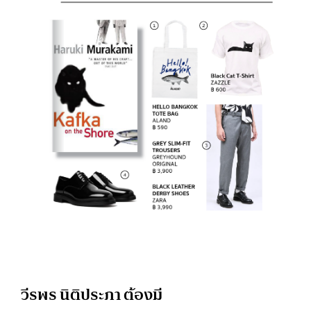
วีรพร นิติประภา ต้องมี