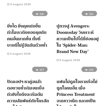
4 August 2026
326
324
ยิ่งโต ยิ่งคุยเก่งขึ้น
ปูทางสู่ Avengers:
ทำไมเราถึงชอบคุยกับ
Doomsday วิเคราะห์
คนอื่นมากขึ้น ทั้งที่
ความเป็นไปได้ที่ซ่อนอยู่
บางทีไม่รู้จักกันด้วยซ้ำ
ใน ‘Spider-Man:
Brand New Day’
3 August 2026
5 August 2026
267
248
ปัดแอปฯ หาคู่จนล้า
แฟนไม่ถูกใจเราหรือไม่
ตอบวนซ้ำเดิมจนเบื่อ
ถูกใจคนอื่น เมื่อ
ทำยังไงถึงจะเริ่มต้น
Princess Treatment
ความสัมพันธ์กับใครสัก
จากชาวเน็ต กลายเป็น