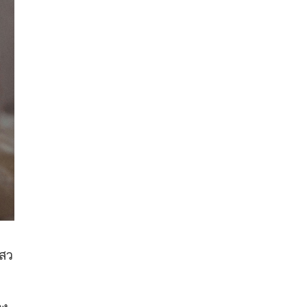
เสว
จง