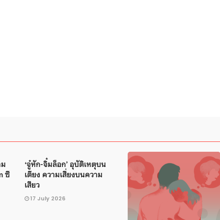
าม
‘จู๋หัก-จิ๋มล็อก’ อุบัติเหตุบน
 ซี
เตียง ความเสี่ยงบนความ
เสียว
17 July 2026