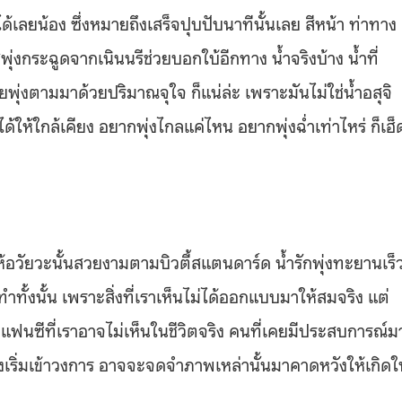
้เลยน้อง ซึ่งหมายถึงเสร็จปุบปับนาทีนั้นเลย สีหน้า ท่าทาง 
ุ่งกระฉูดจากเนินนรีช่วยบอกใบ้อีกทาง น้ำจริงบ้าง น้ำที่
ยพุ่งตามมาด้วยปริมาณจุใจ ก็แน่ล่ะ เพราะมันไม่ใช่น้ำอสุจิ
ได้ให้ใกล้เคียง อยากพุ่งไกลแค่ไหน อยากพุ่งฉ่ำเท่าไหร่ ก็เฮ็
ิมให้อวัยวะนั้นสวยงามตามบิวตี้สแตนดาร์ด น้ำรักพุ่งทะยานเร็
ั้งนั้น เพราะสิ่งที่เราเห็นไม่ได้ออกแบบมาให้สมจริง แต่
ฟนซีที่เราอาจไม่เห็นในชีวิตจริง คนที่เคยมีประสบการณ์ม
งเริ่มเข้าวงการ อาจจะจดจำภาพเหล่านั้นมาคาดหวังให้เกิดใ