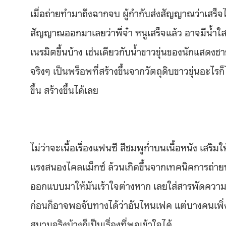
เมื่อถ่ายทำมาถึงฉากจบ ผู้กำกับส่งสัญญาณว่าเสร็จได
สัญญาณออกมาเลยว่าพี่จ๋า หนูเสร็จแล้ว อาจมีน้ำใสพ
เนรมิตขึ้นบ้าง เช่นเดียวกับน้ำขาวขุ่นของนักแสดงชา
จริงๆ เป็นพร็อพที่สร้างขึ้นจากวัตถุดิบขาวขุ่นอะไรก็
ขึ้น สร้างขึ้นได้เลย
ไม่ว่าจะเนื้อเรื่องแฟนซี สีชมพูก่ำบนเนื้อหนัง เสร
แรงสนองไคลแม็กซ์ ล้วนเกิดขึ้นจากเทคนิคการถ่ายทำท
ออกแบบมาให้มันเร้าใจต่างหาก เลยใส่สารพัดความแ
ก่อนก็อาจพอจับทางได้ว่าอันไหนเฟค แต่บางคนเพิ่
สนามจริงบ้างก็เป็นเรื่องที่พอเข้าใจได้