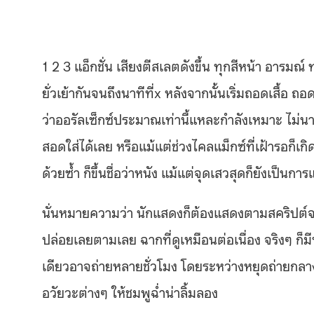
1 2 3 แอ็กชั่น เสียงตีสเลตดังขึ้น ทุกสีหน้า อาร
ยั่วเย้ากันจนถึงนาทีที่x หลังจากนั้นเริ่มถอดเสื้อ 
ว่าออรัลเซ็กซ์ประมาณเท่านี้แหละกำลังเหมาะ ไม่นาน
สอดใส่ได้เลย หรือแม้แต่ช่วงไคลแม็กซ์ที่เฝ้ารอก็เ
ด้วยซ้ำ ก็ขึ้นชื่อว่าหนัง แม้แต่จุดเสวสุดก็ยังเป็นกา
นั่นหมายความว่า นักแสดงก็ต้องแสดงตามสคริปต์จนก
ปล่อยเลยตามเลย ฉากที่ดูเหมือนต่อเนื่อง จริงๆ ก็ม
เดียวอาจถ่ายหลายชั่วโมง โดยระหว่างหยุดถ่ายกลางคัน
อวัยวะต่างๆ ให้ชมพูฉ่ำน่าลิ้มลอง