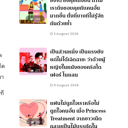
ยิ่งโต ยิ่งคุยเก่งขึ้น ทำไม
เราถึงชอบคุยกับคนอื่น
มากขึ้น ทั้งที่บางทีไม่รู้จัก
299
กันด้วยซ้ำ
3 August 2026
เป็นส่วนหนึ่ง เป็นแรงขับ
พ
แต่ไม่ได้เฉิดฉาย: ว่าด้วยผู้
กิด
หญิงในหนังของคริสโต
277
เฟอร์ โนแลน
มา
4 August 2026
ที
แฟนไม่ถูกใจเราหรือไม่
ถูกใจคนอื่น เมื่อ Princess
Treatment จากชาวเน็ต
212
กลายเป็นไม้บรรทัดใน