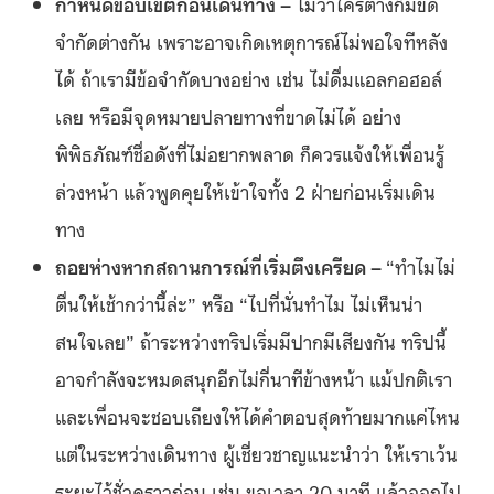
กำหนดขอบเขตก่อนเดินทาง –
ไม่ว่าใครต่างก็มีขีด
จำกัดต่างกัน เพราะอาจเกิดเหตุการณ์ไม่พอใจทีหลัง
ได้ ถ้าเรามีข้อจำกัดบางอย่าง เช่น ไม่ดื่มแอลกอฮอล์
เลย หรือมีจุดหมายปลายทางที่ขาดไม่ได้ อย่าง
พิพิธภัณฑ์ชื่อดังที่ไม่อยากพลาด ก็ควรแจ้งให้เพื่อนรู้
ล่วงหน้า แล้วพูดคุยให้เข้าใจทั้ง 2 ฝ่ายก่อนเริ่มเดิน
ทาง
ถอยห่างหากสถานการณ์ที่เริ่มตึงเครียด –
“ทำไมไม่
ตื่นให้เช้ากว่านี้ล่ะ” หรือ “ไปที่นั่นทำไม ไม่เห็นน่า
สนใจเลย” ถ้าระหว่างทริปเริ่มมีปากมีเสียงกัน ทริปนี้
อาจกำลังจะหมดสนุกอีกไม่กี่นาทีข้างหน้า แม้ปกติเรา
และเพื่อนจะชอบเถียงให้ได้คำตอบสุดท้ายมากแค่ไหน
แต่ในระหว่างเดินทาง ผู้เชี่ยวชาญแนะนำว่า ให้เราเว้น
ระยะไว้ชั่วคราวก่อน เช่น ขอเวลา 20 นาที แล้วออกไป