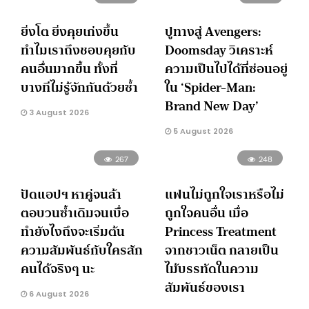
ยิ่งโต ยิ่งคุยเก่งขึ้น
ปูทางสู่ Avengers:
ทำไมเราถึงชอบคุยกับ
Doomsday วิเคราะห์
คนอื่นมากขึ้น ทั้งที่
ความเป็นไปได้ที่ซ่อนอยู่
บางทีไม่รู้จักกันด้วยซ้ำ
ใน ‘Spider-Man:
Brand New Day’
3 August 2026
5 August 2026
267
248
ปัดแอปฯ หาคู่จนล้า
แฟนไม่ถูกใจเราหรือไม่
ตอบวนซ้ำเดิมจนเบื่อ
ถูกใจคนอื่น เมื่อ
ทำยังไงถึงจะเริ่มต้น
Princess Treatment
ความสัมพันธ์กับใครสัก
จากชาวเน็ต กลายเป็น
คนได้จริงๆ นะ
ไม้บรรทัดในความ
สัมพันธ์ของเรา
6 August 2026