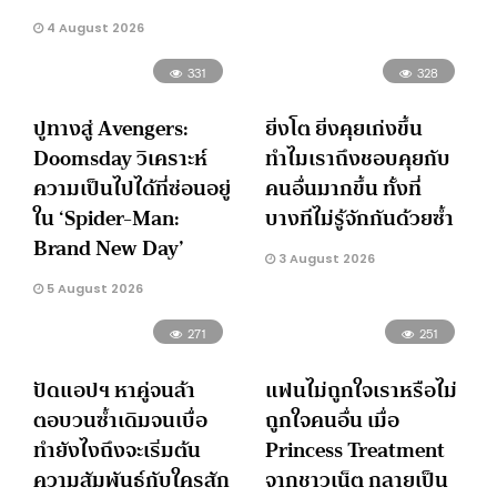
4 August 2026
331
328
ปูทางสู่ Avengers:
ยิ่งโต ยิ่งคุยเก่งขึ้น
Doomsday วิเคราะห์
ทำไมเราถึงชอบคุยกับ
ความเป็นไปได้ที่ซ่อนอยู่
คนอื่นมากขึ้น ทั้งที่
ใน ‘Spider-Man:
บางทีไม่รู้จักกันด้วยซ้ำ
Brand New Day’
3 August 2026
5 August 2026
271
251
ปัดแอปฯ หาคู่จนล้า
แฟนไม่ถูกใจเราหรือไม่
ตอบวนซ้ำเดิมจนเบื่อ
ถูกใจคนอื่น เมื่อ
ทำยังไงถึงจะเริ่มต้น
Princess Treatment
ความสัมพันธ์กับใครสัก
จากชาวเน็ต กลายเป็น