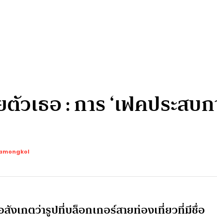
ยตัวเธอ : การ ‘เฟคประสบกา
yamongkol
สังเกตว่ารูปที่บล็อกเกอร์สายท่องเที่ยวที่มีชื่อ