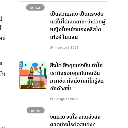
324
เป็นส่วนหนึ่ง เป็นแรงขับ
ๆ
แต่ไม่ได้เฉิดฉาย: ว่าด้วยผู้
ป
หญิงในหนังของคริสโต
อน
เฟอร์ โนแลน
4 August 2026
ย
ยิ่งโต ยิ่งคุยเก่งขึ้น ทำไม
เราถึงชอบคุยกับคนอื่น
มัน
มากขึ้น ทั้งที่บางทีไม่รู้จัก
313
กันด้วยซ้ำ
้”
3 August 2026
251
จนกาย จนใจ จนแล้วส่ง
ผลอย่างไรต่อสมอง?
รูป