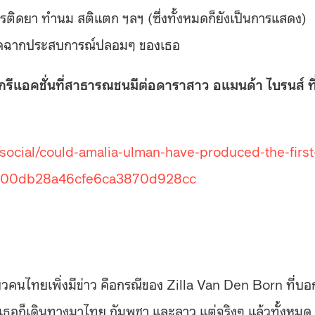
รติดยา ทำนม สติแตก ฯลฯ (ซึ่งทั้งหมดก็ยังเป็นการแสดง)
อปิดฉากประสบการณ์ปลอมๆ ของเธอ
กรีแอคชั่นที่สาธารณชนมีต่อดาราสาว อแมนด้า ไบรนส์ ที
social/could-amalia-ulman-have-produced-the-first
6dc00db28a46cfe6ca3870d928cc
่ยวคนไทยเพิ่งมีข่าว คือกรณีของ​ Zilla Van Den Born ที่บอ
วเธอก็เดินทางมาไทย กัมพูชา และลาว แต่จริงๆ แล้วทั้งหมด