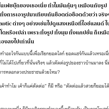
นเฟซบุ๊กของเธอเนี่ย ทำไมมันคุ้นๆ เหมือนกับรูป
ะทั่งการเอารูปมาเทียบกันช็อตต่อช็อตด้วยว่า จริง
exotic ต่างๆ อย่างเช่นไปดูแสงเหนือที่ไอซ์แลนด์ ไ
ตหรือเปล่า เพราะทั้งรูป ทั้งมุม ทั้งแคปชั่น ก็เหมื
เองลงไปเท่านั้น
งทำอะไรกันแบบนี้เพื่อเรียกยอดไลก์ ยอดแชร์กันแล้วเหรอเนี่
่ไม่ได้ไปเที่ยวที่นั่นจริงๆ แล้วตัดต่อรูปของชาวบ้านมาลง นี่
อนกับการหลอกลวงประชาชนด้วยไหม?
ค้าทำไม เค้าก็แค่ตัดต่อ” ก็มี หรือ “ตัดต่อแล้วสวยก็ยอมได
้องสาวคนหนึ่ง ก็มีพฤติกรรมทำนองนี้เหมือนกัน เป็นการโพสท์