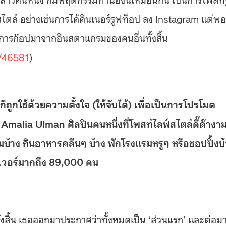
สไตล์ อย่างเช่นการได้ดินเนอร์รูฟท็อป ลง Instagram แต่พอ
็นการก๊อปมาจากอินสตาแกรมของคนอื่นทั้งสิ้น
t/46581
)
ถูกใช้ด้วยความตั้งใจ (ให้จับได้) เพื่อเป็นการโปรโมต
alia Ulman ศิลปินคนหนึ่งที่โพสท์ไลฟ์สไตล์ดี๊ด๊างา
้าง กินอาหารคลีนๆ บ้าง พักโรงแรมหรูๆ หรือชอปปิ้งบ้
วเวอร์มากถึง 89,000 คน
ั้งสิ้น เธอออกมาประกาศว่าทั้งหมดเป็น ‘ส่วนแรก’ และต่อม