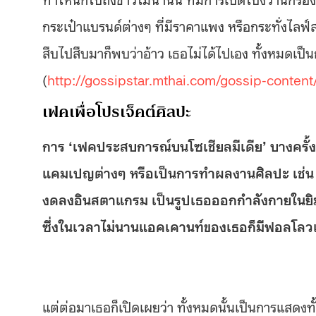
กระเป๋าแบรนด์ต่างๆ ที่มีราคาแพง หรือกระทั่งไลฟ์
สืบไปสืบมาก็พบว่าอ้าว เธอไม่ได้ไปเอง ทั้งหมดเป
(
http://gossipstar.mthai.com/gossip-conten
เฟคเพื่อโปรเจ็คต์ศิลปะ
การ ‘เฟคประสบการณ์บนโซเชียลมีเดีย’ บางครั้งก็
แคมเปญต่างๆ หรือเป็นการทำผลงานศิลปะ เช่น Am
งดลงอินสตาแกรม เป็นรูปเธอออกกำลังกายในยิมบ
ซึ่งในเวลาไม่นานแอคเคานท์ของเธอก็มีฟอลโล
แต่ต่อมาเธอก็เปิดเผยว่า ทั้งหมดนั้นเป็นการแสดงท