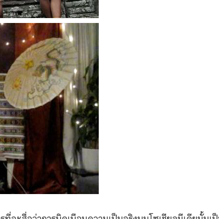
รที่จะสื่อว่าการบิดเบือนความเป็นจริงบนโซเชียลมีเดียนั้นเป