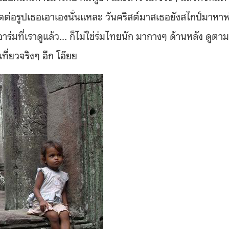
ตัดต่อรูปเธอเอาเองนั่นแหละ วันคริสต์มาสเธอยังสไกป์มาหาพ
่มที่เราดูแล้ว… ก็ไม่ใช่ร่มไทยนัก มากางๆ ด้านหลัง ดูตาม
ที่ยวจริงๆ อีก โอ๊ยย