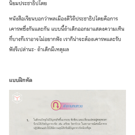
นิยมประชาธิปไตย
หนังสือเรียนบอกว่าพลเมืองดีวิถีประชาธิปไตยคือการ
เคารพซึ่งกันและกัน แบบนี้ถ้าเด็กออกมาแสดงความเห็น
ที่บางทีเราอาจไม่อยากฟัง เราก็น่าจะต้องเคารพและรับ
ฟังรึเปล่านะ- ถ้าเด็กมีเหตุผล
แบบฝึกหัด