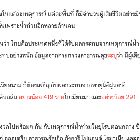
่งในแต่ละเหตุการณ์ แต่ละพื้นที่ ก็มีจำนวนผู้เสียชีวิตอย่างมี
ัดถิ่นเพราะน้ำท่วมอีกหลายล้านคน
อนว่า ไทยคือประเทศหนึ่งที่ได้รับผลกระทบจากเหตุการณ์น้ำ
ระทบอย่างหนัก ข้อมูลจากกระทรวงสาธารณสุข
ระบุ
ว่า มีผู้เสี
วียดนาม ก็ต้องเผชิญกับผลกระทบจากพายุไต้ฝุ่นยางิ
ะดินถล่ม
อย่างน้อย 419 ราย
ในเมียนมา และ
อย่างน้อย 291
ังวลไปพร้อมๆ กัน กับเหตุการณ์น้ำท่วมในยุโรปตอนกลาง ซึ่
ออสเตรีย สาธารณรัฐเช็ก ฮังการี โปแลนด์ โรมาเนีย และ