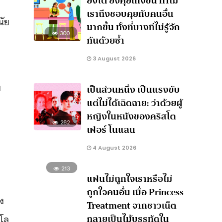
ยิ่งโต ยิ่งคุยเก่งขึ้น ทำไม
เราถึงชอบคุยกับคนอื่น
นัย
มากขึ้น ทั้งที่บางทีไม่รู้จัก
300
กันด้วยซ้ำ
3 August 2026
ย
เป็นส่วนหนึ่ง เป็นแรงขับ
แต่ไม่ได้เฉิดฉาย: ว่าด้วยผู้
หญิงในหนังของคริสโต
282
เฟอร์ โนแลน
4 August 2026
213
แฟนไม่ถูกใจเราหรือไม่
ถูกใจคนอื่น เมื่อ Princess
ง
Treatment จากชาวเน็ต
กลายเป็นไม้บรรทัดใน
สโล