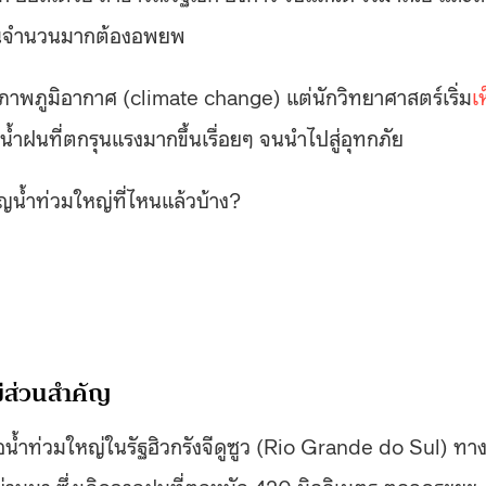
จำนวนมากต้องอพยพ
สภาพภูมิอากาศ (climate change) แต่นักวิทยาศาสตร์เริ่ม
เ
อน้ำฝนที่ตกรุนแรงมากขึ้นเรื่อยๆ จนนำไปสู่อุทกภัย
ญน้ำท่วมใหญ่ที่ไหนแล้วบ้าง?
มีส่วนสำคัญ
ือน้ำท่วมใหญ่ในรัฐฮิวกรังจีดูซูว (Rio Grande do Sul) ทา
่านมา ซึ่งเกิดจากฝนที่ตกหนัก 420 มิลลิเมตร ตลอดระยะ