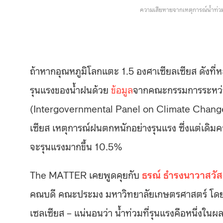
ความเสียหายจากเหตุการณ์น้ำท่วมท
ถ้าหากอุณหภูมิโลกแตะ 1.5 องศาเซียลเซียส ดังท
รุนแรงของน้ำฝนด้วย
ข้อมูล
จากคณะกรรมการระหว่า
(Intergovernmental Panel on Climate Change หร
เซียส เหตุการณ์ฝนตกหนักอย่างรุนแรง ซึ่งแต่เดิมควร
จะรุนแรงมากขึ้น 10.5%
The MATTER เคยพูดคุยกับ
ธรณ์ ธำรงนาวาสวัสด
คณบดี คณะประมง มหาวิทยาลัยเกษตรศาสตร์ โดยส
เซลเซียส – แน่นอนว่า น้ำท่วมที่รุนแรงคือหนึ่งใน