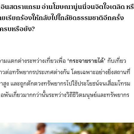
ิวในอินสตราแกรม อ่านโฆษณานู่นนี่จนจิตใจเตลิด หร
ายเรียกร้องให้กลับไปใกล้ชิดธรรมชาติอีกครั้ง
บครบหรือยัง?
วามแตกต่างระหว่างเที่ยวเพื่อ
‘กระจายรายได้’
กับเที่ยว
ยาวต่อทรัพยากรประเทศต่างกัน โดยเฉพาะอย่างยิ่งสถานที่
มูลค่าสูง และถูกตักตวงทรัพยากรไปใช้ประโยชน์จนเสื่อมโทรม
พันเกี่ยวมากกว่านั้นระหว่างวิถีชีวิตมนุษย์และทรัพยากร