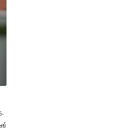
5-
ษย์