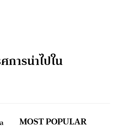
รศการน่าไปใน
MOST POPULAR
าล