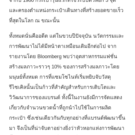
จากปี 1986 กระเป๋ารุ่นแรกที่ใช้ระบบตัวล็อก 3 จุด
และครองตำแหน่งกระเป๋าเดินทางที่สร้างยอดขายเร็ว
ที่สุดในโลก ณ ขณะนั้น
ทั้งหมดนั่นคืออดีต แต่ในขวบปีปัจจุบัน นวัตกรรมและ
การพัฒนาไม่ได้มีหน้าตาเหมือนเดิมอีกต่อไป จาก
รายงานโดย Bloomberg พบว่าอุตสาหกรรมแฟชั่น
สร้างมลภาวะราวๆ 10% ของการสร้างมลภาวะโดย
มนุษย์ทั้งหมด การที่แซมโซไนท์เริ่มหยิบจับวัสดุ
รีไซเคิลนั้นเป็นก้าวที่สำคัญสำหรับการเติบโตและ
วิวัฒนาการของแบรนด์ ทั้งนี้ในงานยังมีการจัดแสดง
เกี่ยวกับจำนวนขวดน้ำที่ถูกนำไปใช้ในการผลิต
กระเป๋า ซึ่งเช่นเดียวกันกับทุกอย่างที่แบรนด์พัฒนาขึ้น
มา จึงเป็นที่น่าจับตาอย่างยิ่งว่าหัวหอกแห่งการพัฒนา