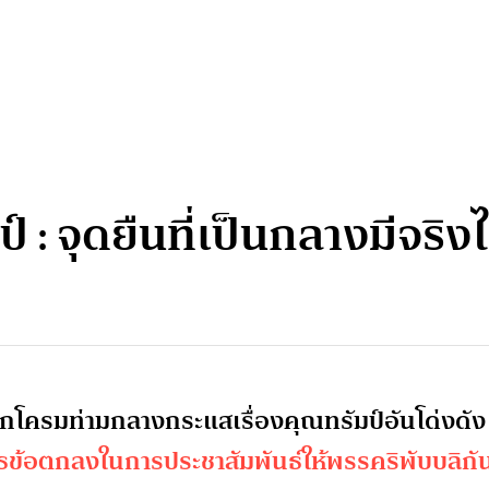
 : จุดยืนที่เป็นกลางมีจริ
รึกโครมท่ามกลางกระแสเรื่องคุณทรัมป์อันโด่งดัง
ิเสธข้อตกลงในการประชาสัมพันธ์ให้พรรคริพับบลิกั