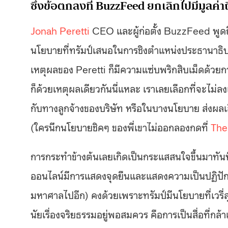
ซึ่งข้อตกลงที่ BuzzFeed ยกเลิกไปมีมูลค่า
Jonah Peretti
CEO และผู้ก่อตั้ง BuzzFeed พูดถึ
นโยบายที่ทรัมป์เสนอในการชิงตำแหน่งประธานาธิบด
เหตุผลของ Peretti ก็มีความแซ่บพริกสิบเม็ดด้วย
ก็ด้วยเหตุผลเดียวกันนี่แหละ เราเลยเลือกที่จะไม่
กับทางลูกจ้างของบริษัท หรือในบางนโยบาย ส่งผลเส
(ใครนึกนโยบายชิคๆ ของพี่เขาไม่ออกลองกดที่
The 
การกระทำข้างต้นเลยเกิดเป็นกระแสสนใจขึ้นมาทันท
ออนไลน์มีการแสดงจุดยืนและแสดงความเป็นปฏิปัก
มหาศาลไปอีก) คงด้วยเพราะทรัมป์มีนโยบายที่เวรี่สุ
นัยเรื่องจริยธรรมอยู่พอสมควร คือการเป็นสื่อที่กล้