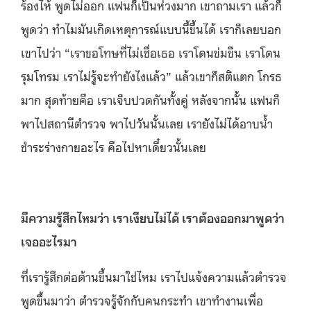
ร้องไห้ พูดไม่ออก แฟนก็เป็นห่วงมาก เขาถามเรา แล้วก็
พูดว่า ทำไมมันเกิดเหตุการณ์แบบนี้ขึ้นได้ เราก็เลยบอก
เขาไปว่า “เราขอโทษที่ไม่เชื่อเธอ เราโดนข่มขืน เราโดน
รุมโทรม เราไม่รู้จะทำยังไงแล้ว” แล้วเขาก็สติแตก โกรธ
มาก สุดท้ายคือ เราเจ็บปวดกันทั้งคู่ หลังจากนั้น แฟนก็
พาไปสถานีตำรวจ พาไปวันนั้นเลย เรายังไม่ได้อาบน้ำ
ชำระร่างกายอะไร คือไปหาเดี๋ยวนั้นเลย
มีความรู้สึกไหมว่า เราเงียบไม่ได้ เราต้องออกมาพูดว่า
เจออะไรมา
ที่เรารู้สึกต่อต้านขึ้นมาใช่ไหม เราไปแจ้งความแล้วตำรวจ
พูดขึ้นมาว่า ตำรวจรู้จักกับคนกระทำ เขาทำงานเพื่อ