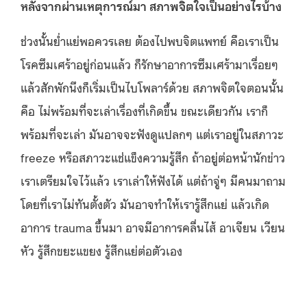
หลังจากผ่านเหตุการณ์มา สภาพจิตใจเป็นอย่างไรบ้าง
ช่วงนั้นย่ำแย่พอควรเลย ต้องไปพบจิตแพทย์ คือเราเป็น
โรคซึมเศร้าอยู่ก่อนแล้ว ก็รักษาอาการซึมเศร้ามาเรื่อยๆ
แล้วสักพักนึงก็เริ่มเป็นไบโพลาร์ด้วย สภาพจิตใจตอนนั้น
คือ ไม่พร้อมที่จะเล่าเรื่องที่เกิดขึ้น ขณะเดียวกัน เราก็
พร้อมที่จะเล่า มันอาจจะฟังดูแปลกๆ แต่เราอยู่ในสภาวะ
freeze หรือสภาวะแช่แข็งความรู้สึก ถ้าอยู่ต่อหน้านักข่าว
เราเตรียมใจไว้แล้ว เราเล่าให้ฟังได้ แต่ถ้าจู่ๆ มีคนมาถาม
โดยที่เราไม่ทันตั้งตัว มันอาจทำให้เรารู้สึกแย่ แล้วเกิด
อาการ trauma ขึ้นมา อาจมีอาการคลื่นไส้ อาเจียน เวียน
หัว รู้สึกขยะแขยง รู้สึกแย่ต่อตัวเอง