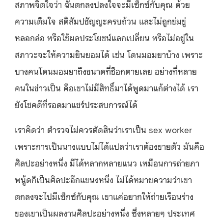
สภาพจิตใจว่า ฉันตกลงปลงใจจะมีเซ็กซ์กับคุณ ด้วย
ความเต็มใจ สติสัมปชัญญะครบถ้วน และไม่ถูกข่มขู่
หลอกล่อ หรือใช้ผลประโยชน์แลกเปลี่ยน หรือไม่อยู่ใน
สภาวะจะให้ความยินยอมได้ เช่น โดนมอมยาบ้าง เพราะ
บางคนโดนมอมยาถึงขนาดที่ช็อกตายเลย อย่างที่หลาย
คนในข่าวเป็น คือเขาไม่มีสิทธิ์มาได้พูดมาแก้ต่างได้ เรา
ยังโชคดีที่รอดมาแชร์ประสบการณ์ได้
เราคิดว่า ตำรวจไม่ควรตัดสินว่าเราเป็น sex worker
เพราะการเป็นนางแบบไม่ได้แปลว่าเราต้องขายตัว มันคือ
ศิลปะอย่างหนึ่ง มีได้หลากหลายแนว เหมือนการถ่ายภา
พนู้ดก็เป็นศิลปะอีกแขนงหนึ่ง ไม่ได้หมายความว่าเขา
ตกลงจะไปมีเซ็กซ์กับคุณ เขาแค่อยากให้ถ่ายเรือนร่าง
ของเขาเป็นผลงานศิลปะอย่างหนึ่ง ซึ่งหลายๆ ประเทศ