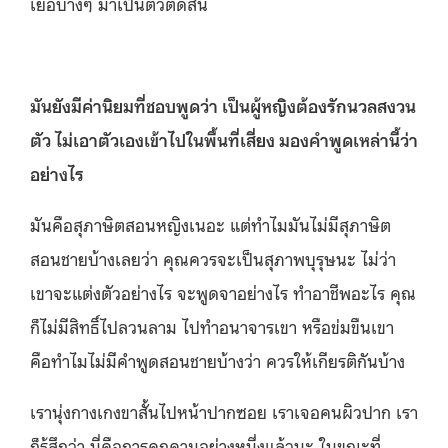
เยื่อบางๆ มาเป็นตัวตัดสิน
มันยังมีค่านิยมที่ชอบพูดว่า เป็นผู้หญิงต้องรักนวลสงวน
ตัว ไม่เอาตัวเองเข้าไปในพื้นที่เสี่ยง มองคำพูดเหล่านี้ว่า
อย่างไร
มันคือสุภาษิตสอนหญิงเนอะ แต่ทำไมมันไม่มีสุภาษิต
สอนชายบ้างเลยว่า คุณควรจะเป็นสุภาพบุรุษนะ ไม่ว่า
เขาจะแต่งตัวอย่างไร จะพูดจาอย่างไร ทำอาชีพอะไร คุณ
ก็ไม่มีสิทธิ์ไปลวนลาม ไปทำอนาจารเขา หรือข่มขืนเขา
คือทำไมไม่มีคำพูดสอนชายบ้างว่า ควรให้เกียรติกันบ้าง
เรานุ่งกางเกงขาสั้นไปหน้าปากซอย เราเจอคนผิวปาก เรา
ก็รู้สึกว่า นี่คือการคุกคามอย่างหนึ่งแล้วนะ ในขณะที่