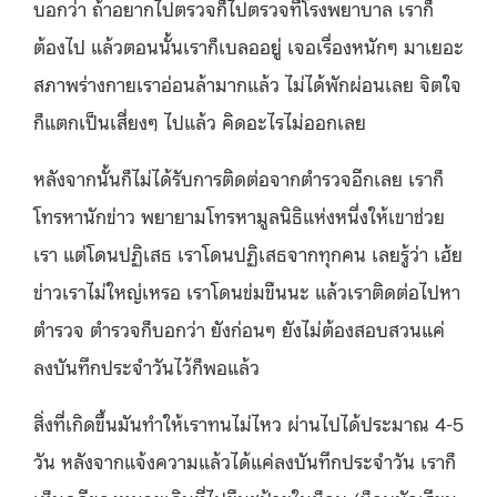
บอกว่า ถ้าอยากไปตรวจก็ไปตรวจที่โรงพยาบาล เราก็
ต้องไป แล้วตอนนั้นเราก็เบลออยู่ เจอเรื่องหนักๆ มาเยอะ
สภาพร่างกายเราอ่อนล้ามากแล้ว ไม่ได้พักผ่อนเลย จิตใจ
ก็แตกเป็นเสี่ยงๆ ไปแล้ว คิดอะไรไม่ออกเลย
หลังจากนั้นก็ไม่ได้รับการติดต่อจากตำรวจอีกเลย เราก็
โทรหานักข่าว พยายามโทรหามูลนิธิแห่งหนึ่งให้เขาช่วย
เรา แต่โดนปฏิเสธ เราโดนปฏิเสธจากทุกคน เลยรู้ว่า เฮ้ย
ข่าวเราไม่ใหญ่เหรอ เราโดนข่มขืนนะ แล้วเราติดต่อไปหา
ตำรวจ ตำรวจก็บอกว่า ยังก่อนๆ ยังไม่ต้องสอบสวนแค่
ลงบันทึกประจำวันไว้ก็พอแล้ว
สิ่งที่เกิดขึ้นมันทำให้เราทนไม่ไหว ผ่านไปได้ประมาณ 4-5
วัน หลังจากแจ้งความแล้วได้แค่ลงบันทึกประจำวัน เราก็