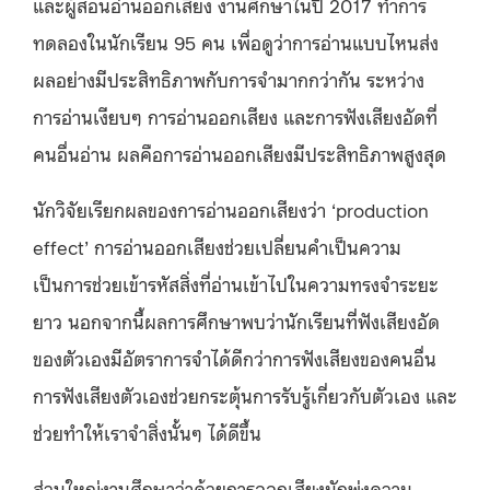
และผู้สอนอ่านออกเสียง งานศึกษาในปี 2017 ทำการ
ทดลองในนักเรียน 95 คน เพื่อดูว่าการอ่านแบบไหนส่ง
ผลอย่างมีประสิทธิภาพกับการจำมากกว่ากัน ระหว่าง
การอ่านเงียบๆ การอ่านออกเสียง และการฟังเสียงอัดที่
คนอื่นอ่าน ผลคือการอ่านออกเสียงมีประสิทธิภาพสูงสุด
นักวิจัยเรียกผลของการอ่านออกเสียงว่า ‘production
effect’ การอ่านออกเสียงช่วยเปลี่ยนคำเป็นความ
เป็นการช่วยเข้ารหัสสิ่งที่อ่านเข้าไปในความทรงจำระยะ
ยาว นอกจากนี้ผลการศึกษาพบว่านักเรียนที่ฟังเสียงอัด
ของตัวเองมีอัตราการจำได้ดีกว่าการฟังเสียงของคนอื่น
การฟังเสียงตัวเองช่วยกระตุ้นการรับรู้เกี่ยวกับตัวเอง และ
ช่วยทำให้เราจำสิ่งนั้นๆ ได้ดีขึ้น
ส่วนใหญ่งานศึกษาว่าด้วยการออกเสียงมักพุ่งความ