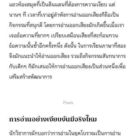
แถวห้องสมุดที่เป็นดินแดนที่ต้องการความเงียบ แต่
นานๆ ที เวลาที่เราอยู่ลำพังการอ่านออกเสียงก็ถือเป็น
กิจกรรมที่สนุกดี โดยการอ่านออกเสียงมักเกิดขึ้นเมื่อเรา
เจอข้อความที่ยากๆ เปรียบเสมือนเสียงที่สะท้อนทวน
ข้อความนั้นซ้ำอีกครั้งหนึ่ง ดังนั้น ในการเรียนภาษาที่สอง
จึงมักแนะนำให้อ่านออกเสียง รวมถึงกิจกรรมสันทนาการ
กับเด็กๆ ก็มักเสนอให้การอ่านออกเสียงเป็นส่วนหนึ่งเพื่อ
เสริมสร้างพัฒนาการ
Pixels
การอ่านอย่างเงียบงันมีจริงไหม
นักวิชาการมักบอกว่าการอ่านในยุคโบราณเป็นการอ่าน