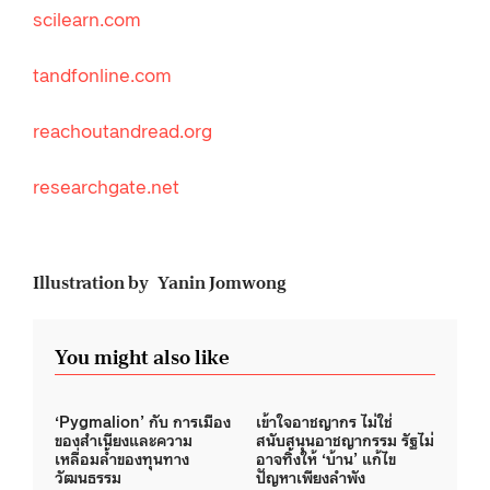
scilearn.com
tandfonline.com
reachoutandread.org
researchgate.net
Illustration by Yanin Jomwong
You might also like
‘Pygmalion’ กับ การเมือง
เข้าใจอาชญากร ไม่ใช่
ของสำเนียงและความ
สนับสนุนอาชญากรรม รัฐไม่
เหลื่อมล้ำของทุนทาง
อาจทิ้งให้ ‘บ้าน’ แก้ไข
วัฒนธรรม
ปัญหาเพียงลำพัง