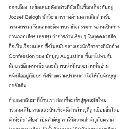
ออกเสียง แต่ข้อเสนอดังกล่าวก็ยังเป็นที่ถกเถียงกันอยู่
Jozsef Balogh นักวิชาการทางด้านคลาสสิกสำหรับ
วรรณกรรมกรีกและละติน พบว่ากิจกรรมการอ่านเป็นการ
อ่านออกเสียง เลยสรุปว่าการอ่านเงียบๆ ในยุคคลาสสิก
ถือเป็นเรื่องแปลก ซึ่งในสมัยกลางเองนักวิชาการก็มักอ้าง
Confession ของ นักบุญ Augustine ที่เขาไปพบกับ
นักบวชอีกคนหนึ่ง และมักพบว่านักบวชท่านนั้นอ่าน
หนังสืออยู่เงียบๆ ก็สร้างความประหลาดใจให้กับนักบุญ
ออกัสติน
ถ้ามองกลับมาที่บ้านเรา ก่อนที่จะเข้าสู่ยุคสมัยใหม่
วรรณคดีโบราณและบันเทิงคดีส่วนใหญ่ก็ถูกเขียนขึ้นโดย
คำนึงถึง ‘เสียง’ เป็นสำคัญ เราให้ความสำคัญกับความ
ไพเราะทางเสียง ดังนั้นก็อาจเดาได้ว่ากิจกรรมการเขียน