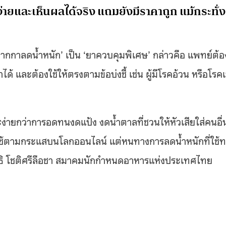
้ง่ายและเห็นผลได้จริง แถมยังมีราคาถูก แม้กระทั่ง
กกาลดน้ำหนัก’ เป็น ‘ยาควบคุมพิเศษ’ กล่าวคือ แพทย์ต้อ
าได้ และต้องใช้ให้ตรงตามข้อบ่งชี้ เช่น ผู้มีโรคอ้วน หรือโรค
ละง่ายกว่าการอดทนงดแป้ง งดน้ำตาลที่ชวนให้หัวเสียใส่คนอื่
อมาใช้ตามกระแสบนโลกออนไลน์ แต่หนทางการลดน้ำหนักที่ใช้
ทธิ โชติศรีลือชา สมาคมนักกำหนดอาหารแห่งประเทศไทย