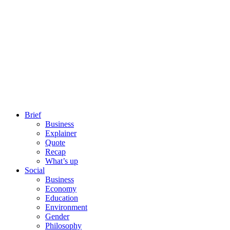
Brief
Business
Explainer
Quote
Recap
What’s up
Social
Business
Economy
Education
Environment
Gender
Philosophy