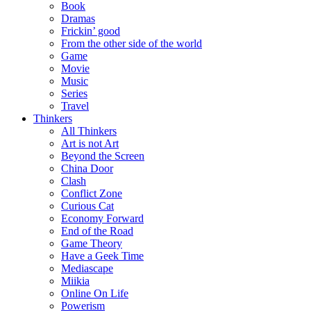
Book
Dramas
Frickin’ good
From the other side of the world
Game
Movie
Music
Series
Travel
Thinkers
All Thinkers
Art is not Art
Beyond the Screen
China Door
Clash
Conflict Zone
Curious Cat
Economy Forward
End of the Road
Game Theory
Have a Geek Time
Mediascape
Miikia
Online On Life
Powerism