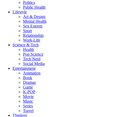
Politics
Public Health
Lifestyle
Art & Design
Mental Health
Sex Esteem
Sport
Relationship
Work-Life
Science & Tech
Health
Pop Science
Tech Nerd
Social Media
Entertainment
Animation
Book
Dramas
Game
K-POP
Movie
Music
Series
Travel
Thinkers