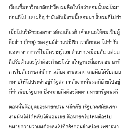
เรียนที่มหาวิทยาลัยปารีส ผมคิดในใจว่าตอนนั้นอะไรมา
ก่อนก็ไป แต่เผอิญว่ามันดันมีงานนี้เสอนมา งั้นผมก็ไปทำ
เมื่อไปบริษัทของอาจารย์สมเกียรติ เค้าเสนอให้ผมเป็นผู้
สื่อข่าว (วิทยุ) ของศูนย์ข่าวแปซิฟิก เราก็ตกลง ไปทำวัน
แรกๆ จากการที่ไม่มีความรู้เลย ลำบากเหมือนกัน แต่ผม
ก็ปรับตัวและรู้ว่าต้องทำอะไรบ้างในฐานะสื่อมวลชน อาทิ
การไปสัมภาษณ์นักการเมือง งานแรกๆ เลยคือได้รับมอบ
หมายให้ไปประจำอยู่ที่รัฐสภา หลังจากนั้นผมก็ย้ายไปอยู่
ที่ทำเนียบรัฐบาล ซึ่งหมายถึงต้องติดตามนายกรัฐมนตรี
ตอนนั้นคือยุคของนายกชวน หลีกภัย (รัฐบาลสมัยแรก)
งานมันไม่ได้หลับได้นอนเลย คือนายกไปไหนต้องไป
หมายความว่าผมต้องลงไปที่ตรังค่อนข้างบ่อย เพราะนา