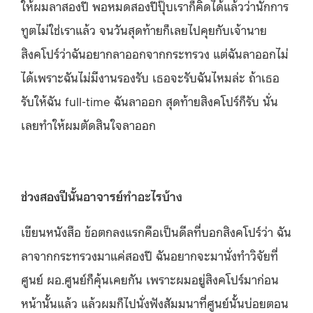
ให้ผมลาสองปี พอหมดสองปีปุ๊บเราก็คิดได้แล้วว่านักการ
ทูตไม่ใช่เราแล้ว จนวันสุดท้ายก็เลยไปคุยกับเจ้านาย
สิงคโปร์ว่าฉันอยากลาออกจากกระทรวง แต่ฉันลาออกไม่
ได้เพราะฉันไม่มีงานรองรับ เธอจะรับฉันไหมล่ะ ถ้าเธอ
รับให้ฉัน full-time ฉันลาออก สุดท้ายสิงคโปร์ก็รับ นั่น
เลยทำให้ผมตัดสินใจลาออก
ช่วงสองปีนั้นอาจารย์ทำอะไรบ้าง
เขียนหนังสือ ข้อตกลงแรกคือเป็นดีลที่บอกสิงคโปร์ว่า ฉัน
ลาจากกระทรวงมาแค่สองปี ฉันอยากจะมานั่งทำวิจัยที่
ศูนย์ ผอ.ศูนย์ก็คุ้นเคยกัน เพราะผมอยู่สิงคโปร์มาก่อน
หน้านั้นแล้ว แล้วผมก็ไปนั่งฟังสัมมนาที่ศูนย์นั้นบ่อยตอน