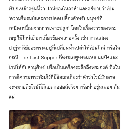
เรียกเหล้าองุ่นนี้ว่า ‘ไวน์ของโนอาห์’ และอธิบายว่าเป็น
‘ความรื่นรมย์และการปลดเปลื้องสำหรับมนุษย์ที่
เหน็ดเหนื่อยจากการเพาะปลูก’ โดยในเรื่องราวของพระ
เยซูก็มีไวน์เข้ามาเกี่ยวข้องหลายครั้ง เช่น การแสดง
ปาฏิหาริย์ของพระเยซูที่เปลี่ยนน้ำเปล่าให้เป็นไวน์ หรือใน
กรณี The Last Supper ที่พระเยซูทรงมอบขนมปังและ
ไวน์ให้กับสานุศิษย์ เพื่อเป็นเครื่องระลึกถึงพระองค์ ซึ่งใน
การตีความพระคัมภีร์ก็มีข้อถกเถียงว่าคำว่าไวน์มันอาจ
จะหมายถึงไวน์ที่มีแอลกอฮอล์จริงๆ หรือน้ำองุ่นเฉยๆ กัน
แน่