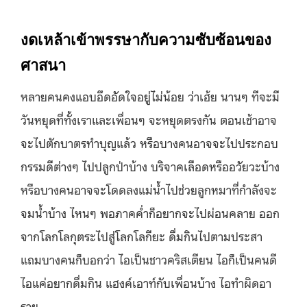
งดเหล้าเข้าพรรษากับความซับซ้อนของ
ศาสนา
หลายคนคงแอบอึดอัดใจอยู่ไม่น้อย ว่าเฮ้ย นานๆ ทีจะมี
วันหยุดที่ทั้งเราและเพื่อนๆ จะหยุดตรงกัน ตอนเช้าอาจ
จะไปตักบาตรทำบุญแล้ว หรือบางคนอาจจะไปประกอบ
กรรมดีต่างๆ ไปปลูกป่าบ้าง บริจาคเลือดหรืออวัยวะบ้าง
หรือบางคนอาจจะโดดลงแม่น้ำไปช่วยลูกหมาที่กำลังจะ
จมน้ำบ้าง ไหนๆ พอภาคค่ำก็อยากจะไปผ่อนคลาย ออก
จากโลกโลกุตระไปสู่โลกโลกียะ ดื่มกินไปตามประสา
แถมบางคนก็บอกว่า ไอเป็นชาวคริสเตียน ไอก็เป็นคนดี
ไอแค่อยากดื่มกิน แฮงค์เอาท์กับเพื่อนบ้าง ไอทำผิดอา
ราย