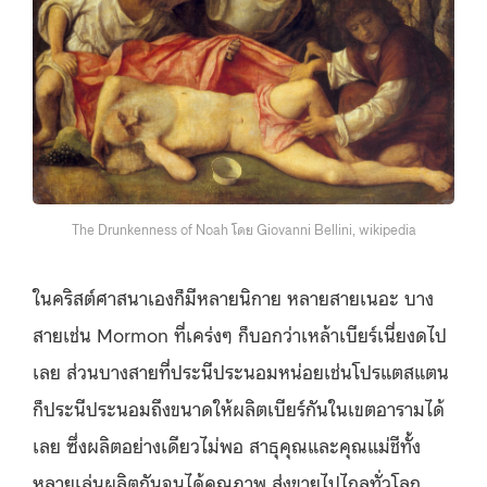
The Drunkenness of Noah โดย Giovanni Bellini, wikipedia
ในคริสต์ศาสนาเองก็มีหลายนิกาย หลายสายเนอะ บาง
สายเช่น Mormon ที่เคร่งๆ ก็บอกว่าเหล้าเบียร์เนี่ยงดไป
เลย ส่วนบางสายที่ประนีประนอมหน่อยเช่นโปรแตสแตน
ก็ประนีประนอมถึงขนาดให้ผลิตเบียร์กันในเขตอารามได้
เลย ซึ่งผลิตอย่างเดียวไม่พอ สาธุคุณและคุณแม่ชีทั้ง
หลายเล่นผลิตกันจนได้คุณภาพ ส่งขายไปไกลทั่วโลก