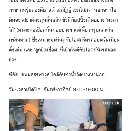
ทายาทนรุ่นสองคือ ‘แต้-ณณัฏฐ์ เขมโสภต’ นอกจากไอ
ติมจะรสชาติละมุนลิ้นแล้ว ยังมีท็อปปิ้งเด็ดอย่าง ‘มะลา
โก้’ (มะละกอเชื่อมหั่นฝอยบางๆ แต่เคี้ยวกรุบและกิน
เพลินมาก) ซึ่งเหมาะจะกินคู่กับไอศกรีมรสอบควันเทียน
ดั้งเดิม และ ‘ลูกชิดเชื่อม’ ที่เข้ากันดีกับไอศกรีมรสลอด
ช่อง
พิกัด: ถนนสรรพาวุธ ใกล้กับท่าน้ำวัดบางนานอก
วัน-เวลาเปิดปิด: จันทร์-อาทิตย์ 9.00-19.00 น.