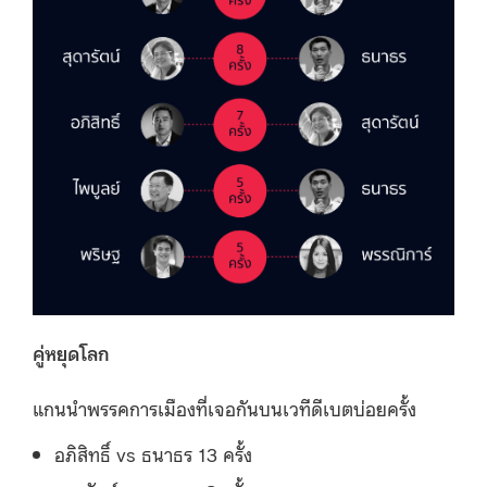
คู่หยุดโลก
แกนนำพรรคการเมืองที่เจอกันบนเวทีดีเบตบ่อยครั้ง
อภิสิทธิ์ vs ธนาธร 13 ครั้ง