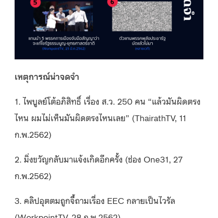
เหตุการณ์น่าจดจำ
1. ไพบูลย์โต้อภิสิทธิ์ เรื่อง ส.ว. 250 คน “แล้วมันผิดตรง
ไหน ผมไม่เห็นมันผิดตรงไหนเลย” (ThairathTV, 11
ก.พ.2562)
2. มิ่งขวัญกลับมาแจ้งเกิดอีกครั้ง (ช่อง One31, 27
ก.พ.2562)
3. คลิปอุตตมถูกจี้ถามเรื่อง EEC กลายเป็นไวรัล
(WorkpointTV, 28 ก.พ.2562)