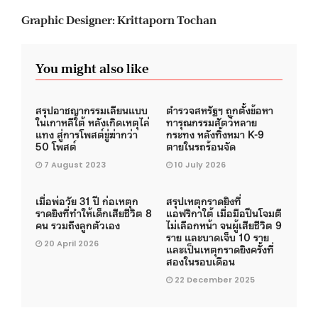
Graphic Designer: Krittaporn Tochan
You might also like
สรุปอาชญากรรมเลียนแบบ
ตำรวจสหรัฐฯ ถูกตั้งข้อหา
ในเกาหลีใต้ หลังเกิดเหตุไล่
ทารุณกรรมสัตว์หลาย
แทง สู่การโพสต์ขู่ฆ่ากว่า
กระทง หลังทิ้งหมา K-9
50 โพสต์
ตายในรถร้อนจัด
7 August 2023
10 July 2026
เมื่อพ่อวัย 31 ปี ก่อเหตุก
สรุปเหตุกราดยิงที่
ราดยิงที่ทำให้เด็กเสียชีวิต 8
แอฟริกาใต้ เมื่อมือปืนโจมตี
คน รวมถึงลูกตัวเอง
ไม่เลือกหน้า จนผู้เสียชีวิต 9
ราย และบาดเจ็บ 10 ราย
20 April 2026
และเป็นเหตุกราดยิงครั้งที่
สองในรอบเดือน
22 December 2025