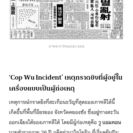
ภาพจาก theasian.asia
‘Cop Wu Incident’ เหตุกราดยิงที่ผู้อยู่ใน
เครื่องแบบเป็นผู้ก่อเหตุ
เหตุการณ์กราดยิงที่สะเทือนขวัญที่สุดของเกาหลีใต้นี้
เกิดขึ้นที่พื้นที่อึยรยอง จังหวัดคยองซัง ซึ่งอยู่ทางตะวัน
ออกเฉียงใต้ของเกาหลีใต้ โดยมีผู้ก่อเหตุคือ
วู บอมคอน
นายตำรวจอายุ 26 ปี อดีตจ่านาวิกโยธิน ที่เริ่มหยิบปืน