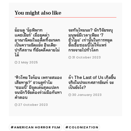
You might also like
ย้อนดู ‘ข้อพิพาท
จะทันไหมนะ? นักวิจัยระบุ
แคชเมียร์’ เมื่อยุคล่า
มนุษย์มีเวลาเพียง ‘7
อาณานิคมในอดีตทิ้งมรดก
ชั่วโมง’ เท่านั้นในการหยุด
เป็นความขัดแย้ง อินเดีย-
ยั้งเชื้อซอมบี้ไม่ให้แพร่
ปากีสถาน ที่ยังคลี่คลายไม่
กระจายไปทั่วโลก
ได้
31 October 2023
2 May 2025
‘หิวโหย ใจร้อน เพราะสมอง
ถ้า The Last of Us เกิดขึ้น
เสียหาย?’ ชวนดูทำไม
จริงในประเทศสารขัณฑ์ จะ
‘ซอมบี้’ มีจุดเด่นสุดแปลก
เป็นยังไง?
จนนักวิจัยต้องร่วมมือกันหา
30 January 2023
คำตอบ
27 October 2023
#AMERICAN HORROR FILM
#COLONIZATION