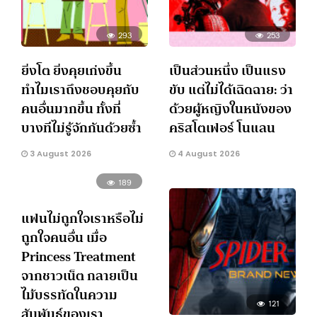
293
253
ยิ่งโต ยิ่งคุยเก่งขึ้น
เป็นส่วนหนึ่ง เป็นแรง
ทำไมเราถึงชอบคุยกับ
ขับ แต่ไม่ได้เฉิดฉาย: ว่า
คนอื่นมากขึ้น ทั้งที่
ด้วยผู้หญิงในหนังของ
บางทีไม่รู้จักกันด้วยซ้ำ
คริสโตเฟอร์ โนแลน
3 August 2026
4 August 2026
189
แฟนไม่ถูกใจเราหรือไม่
ถูกใจคนอื่น เมื่อ
Princess Treatment
จากชาวเน็ต กลายเป็น
ไม้บรรทัดในความ
121
สัมพันธ์ของเรา