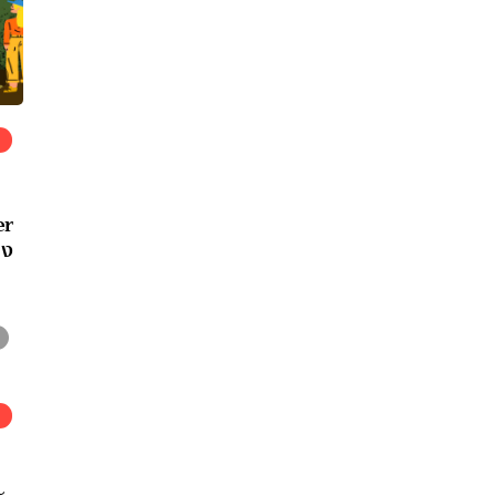
er
ยง