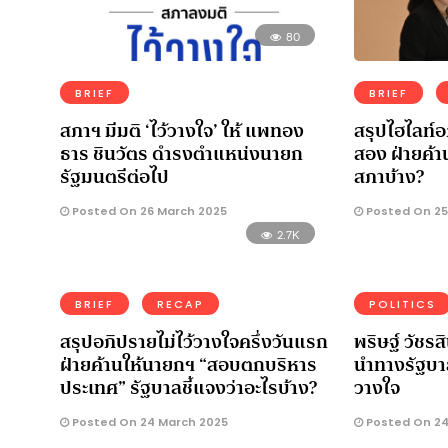
80
BRIEF
BRIEF
สภาฯ มีมติ ‘ไว้วางใจ’ ให้ แพทอง
สรุปไฮไลท์อภ
ธาร ชินวัตร ดำรงตำแหน่งนายก
สอง ฝ่ายค้า
รัฐมนตรีต่อไป
สภาบ้าง?
Posted On 26 March 2025
Posted On 25
2.7K
BRIEF
RECAP
POLITICS
สรุปอภิปรายไม่ไว้วางใจครึ่งวันแรก
พริษฐ์ วัชร
ฝ่ายค้านให้นายกฯ “สอบตกบริหาร
นำทางรัฐบาล
ประเทศ” รัฐบาลชี้แจงว่าอะไรบ้าง?
วางใจ
Posted On 24 March 2025
Posted On 24