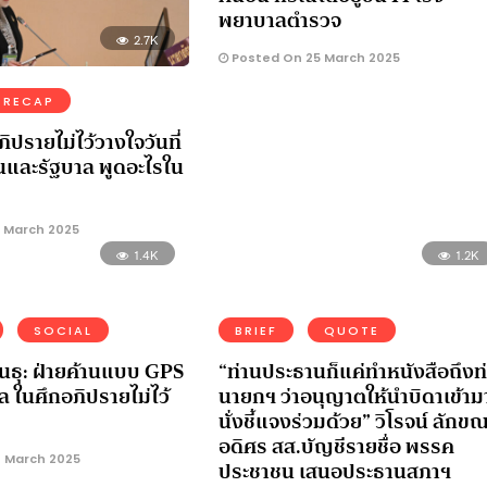
พยาบาลตำรวจ
2.7K
Posted On 25 March 2025
RECAP
ิปรายไม่ไว้วางใจวันที่
นและรัฐบาล พูดอะไรใน
 March 2025
1.4K
1.2K
SOCIAL
BRIEF
QUOTE
สินธุ: ฝ่ายค้านแบบ GPS
“ท่านประธานก็แค่ทำหนังสือถึงท
 ในศึกอภิปรายไม่ไว้
นายกฯ ว่าอนุญาตให้นำบิดาเข้าม
นั่งชี้แจงร่วมด้วย” วิโรจน์ ลักข
อดิศร สส.บัญชีรายชื่อ พรรค
 March 2025
ประชาชน เสนอประธานสภาฯ