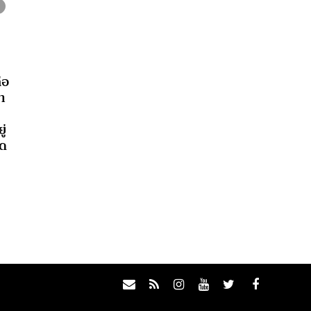
่อ
า
่
มด