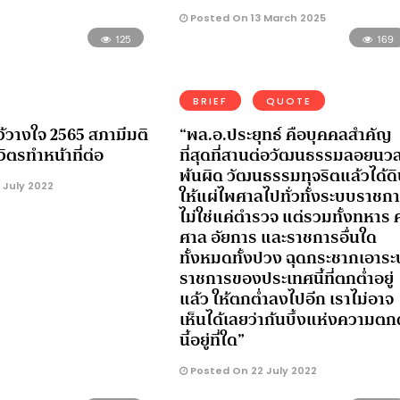
Posted On 13 March 2025
125
169
BRIEF
QUOTE
ว้วางใจ 2565 สภามีมติ
“พล.อ.ประยุทธ์ คือบุคคลสำคัญ
ิตรทำหน้าที่ต่อ
ที่สุดที่สานต่อวัฒนธรรมลอยนว
พ้นผิด วัฒนธรรมทุจริตแล้วได้ดิ
 July 2022
ให้แผ่ไพศาลไปทั่วทั้งระบบราชก
ไม่ใช่แค่ตำรวจ แต่รวมทั้งทหาร ค
ศาล อัยการ และราชการอื่นใด
ทั้งหมดทั้งปวง ฉุดกระชากเอาร
ราชการของประเทศนี้ที่ตกต่ำอยู่
แล้ว ให้ตกต่ำลงไปอีก เราไม่อาจ
เห็นได้เลยว่าก้นบึ้งแห่งความตกต
นี้อยู่ที่ใด”
Posted On 22 July 2022