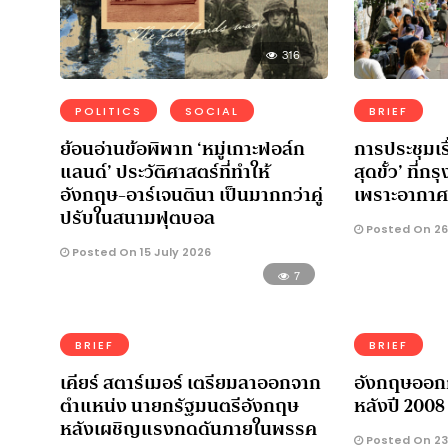
316
POLITICS
SOCIAL
BRIEF
ย้อนอ่านข้อพิพาท ‘หมู่เกาะฟอล์ก
การประชุมเร
แลนด์’ ประวัติศาสตร์ที่ทำให้
สุดขั้ว’ ที่
อังกฤษ-อาร์เจนตินา เป็นมากกว่าคู่
เพราะอากาศ
ปรับในสนามฟุตบอล
Posted On 26
Posted On 15 July 2026
7
BRIEF
BRIEF
เคียร์ สตาร์เมอร์ เตรียมลาออกจาก
อังกฤษออกกฎ
ตำแหน่ง นายกรัฐมนตรีอังกฤษ
หลังปี 2008 ซ
หลังเผชิญแรงกดดันภายในพรรค
Posted On 23 