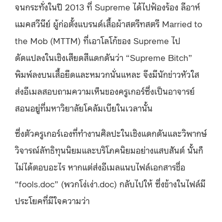
จนกระทั่งในปี 2013 ที่ Supreme ได้ไปฟ้องร้อง ลีอาห์
แมคสวีนีย์ ผู้ก่อตั้งแบรนด์เสื้อผ้าสตรีทสตรี Married to
the Mob (MTTM) ที่เอาโลโก้ของ Supreme ไป
ดัดแปลงในเชิงเสียดสีแดกดันว่า “Supreme Bitch”
พิมพ์ลงบนเสื้อยืดและหมวกนั่นแหละ จึงมีนักข่าวหัวใส
ส่งอีเมลสอบถามความเห็นของครูเกอร์ซึ่งเป็นอาจารย์
สอนอยู่ที่มหาวิยาลัยโคลัมเบียในเวลานั้น
ซึ่งตัวครูเกอร์เองที่ทำงานศิลปะในเชิงแดกดันและวิพากษ์
วิจารณ์ลัทธิทุนนิยมและบริโภคนิยมอย่างแสบสันต์ นั้นก็
ไม่ได้ตอบอะไร หากแต่ส่งอีเมลแนบไฟล์เอกสารชื่อ
“fools.doc” (พวกโง่เง่า.doc) กลับไปให้ ซึ่งข้างในไฟล์มี
ประโยคที่มีใจความว่า