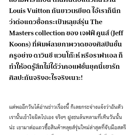
Louis Vuitton กันยาวเหยียด ไอ้เราก็นึก
ว่าต่อแถวซื้อกระเป๋าหลุยส์รุ่น The
Masters collection ของ เจฟฟ์ คูนส์ (Jeff
Koons) ที่พิมพ์ลายภาพวาดของศิลปินชั้น
ครูอย่าง ดาวินชี แวนโก๊ะห์ หรือราฟาเอล ก็
ทำให้อดรู้สึกไม่ได้ว่าคอแฟชั่นยุคนี้เขารัก
ศิลปะกันจริงอะไรจริงเนาะ!
แต่พออีกวันได้อ่านข่าวเรื่องนี้ ก็เลยกระจ่างแจ้งว่าอันตัว
เรานั้นเข้าใจผิดไปเอง จริงๆ ฝูงชนล้นหลามที่เห็นวันนั้น
น่ะ เขามาต่อแถวซื้อสินค้าหลุยส์รุ่นใหม่ล่าสุดที่จับมือสตรี