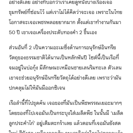
อย่างดีเลย อย่างที่บอกว่าเราเคยดูหนังบางเรื่องเจอ
ขุมทรัพย์ที่ซ่อนไว้ แต่เราไม่ได้คิดว่าจะเจอ เพราะในไทย
โอกาสจะเจอเพชรพลอยยากมาก ตั้งแต่เขาทำงานกันมา
50 ปี เขาเจอเครื่องประดับทองคำ 2 ชิ้นเอง
ส่วนอันที่ 2 เป็นความอะเมซิ่งด้านการอนุรักษ์อินทรีย
วัตถุของธรรมชาติได้นานเป็นหลักพันปี ไซต์นี้เป็นเรือที่
จมอยู่ในบ่อกุ้ง มีลักษณะเหมือนชายเลนริมทะเล ตัวเลน
เขาจะช่วยอนุรักษ์อินทรียวัตถุได้อย่างดีเลย เพราะว่ามัน
ปกคลุมไม่ให้มันมีออกซิเจน
เรือลำนี้ที่ไปขุดค้น เจอของที่มันเป็นพืชพรรณเยอะมากๆ
โดยของที่ไปเจอมันเป็นกระบุงใส่เมล็ดพืช ในนั้นมี ‘เมล็ด
ลูกประคำไก่’ อยู่เต็มตะกร้าเลย แล้วตอนที่เจอมันยังสด
ใหม่ สียังสด เหลืองออกส้ม จนเราคิดว่าใครไปตลาดแล้ว