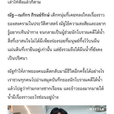
เล่าให้ฟังแล้วก็ตาม
ณัฐ—ณภัทร ภิรมย์รักษ์
เด็กหนุ่มที่เคยหลงใหลเรื่องราว
ของสงครามในประวัติศาสตร์ ณัฐใช้ความสงสัยและอยาก
รู้อยากเห็นนำทาง จนกลายเป็นผู้ช่วยนักโบราณคดีใต้น้ำ
สิ่งที่เขาสนใจไม่ได้มีเพียงร่องรอยที่มนุษย์ทิ้งไว้บนผืน
แผ่นดินที่เรายืนอยู่เท่านั้น แต่ยังรวมถึงใต้ผืนน้ำที่ยังคง
เป็นปริศนา
ณัฐทำให้ภาพของคนอดีตกลับมามีชีวิตอีกครั้งได้อย่างไร
เราชวนทุกคนไปอ่านสมุดบันทึกของนักโบราณคดีใต้น้ำ
แล้วไปดูว่าท่ามกลางซากเรือจม และข้าวของมากมายใต้
น้ำมีเรื่องราวอะไรซ่อนอยู่บ้าง