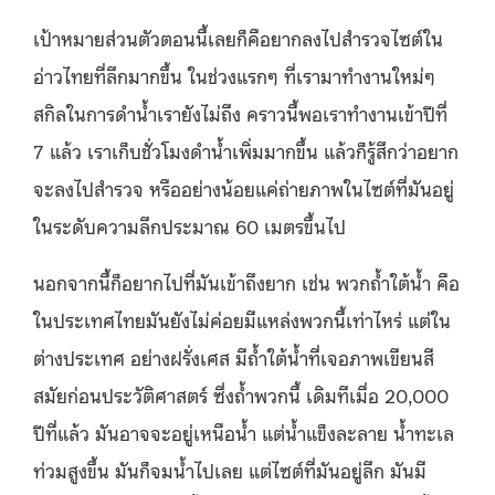
เป้าหมายส่วนตัวตอนนี้เลยก็คือยากลงไปสำรวจไซต์ใน
อ่าวไทยที่ลึกมากขึ้น ในช่วงแรกๆ ที่เรามาทำงานใหม่ๆ
สกิลในการดำน้ำเรายังไม่ถึง คราวนี้พอเราทำงานเข้าปีที่
7 แล้ว เราเก็บชั่วโมงดำน้ำเพิ่มมากขึ้น แล้วก็รู้สึกว่าอยาก
จะลงไปสำรวจ หรืออย่างน้อยแค่ถ่ายภาพในไซต์ที่มันอยู่
ในระดับความลึกประมาณ 60 เมตรขึ้นไป
นอกจากนี้ก็อยากไปที่มันเข้าถึงยาก เช่น พวกถ้ำใต้น้ำ คือ
ในประเทศไทยมันยังไม่ค่อยมีแหล่งพวกนี้เท่าไหร่ แต่ใน
ต่างประเทศ อย่างฝรั่งเศส มีถ้ำใต้น้ำที่เจอภาพเขียนสี
สมัยก่อนประวัติศาสตร์ ซึ่งถ้ำพวกนี้ เดิมทีเมื่อ 20,000
ปีที่แล้ว มันอาจจะอยู่เหนือน้ำ แต่น้ำแข็งละลาย น้ำทะเล
ท่วมสูงขึ้น มันก็จมน้ำไปเลย แต่ไซต์ที่มันอยู่ลึก มันมี