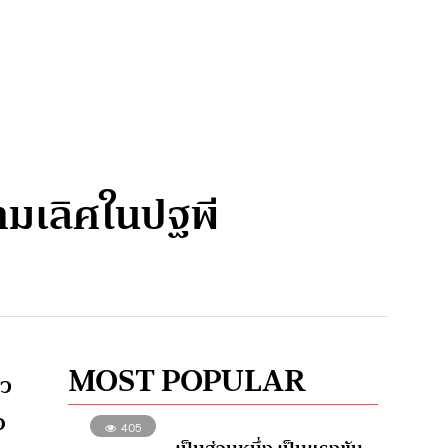
ามเลิศในปฐพี
MOST POPULAR
ยว
อ
405