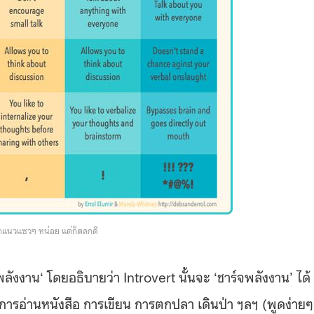
อกแนวแซวๆ หน่อย แต่ก็ตลกดี
งงาน​‘ โดยอธิบายว่า Introvert นั้นจะ ‘ชาร์จพลังงาน’ ได้
การอ่านหนังสือ การเขียน การตกปลา เดินป่า ฯลฯ (พูดง่ายๆ