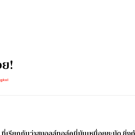
อย!
gkol
่เรียกกันว่าสมอลล์ทอล์คนี่มันเหนื่อยชะมัด ยิ่งถ