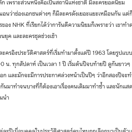
ัก เพราะส่วนหนึ่งคือเป็นสถานีแห่งชาติ มีละครยอดนิยม
่นอนว่าช่องเอกชนต่างๆ ก็มีละครดังเยอะแยะเหมือนกัน แต่ก
ของ NHK ที่เรียกได้ว่าการันตีความนิยมก็เพราะว่า เขาทำต
นยุค และละครชุดช่วงเช้า
อละครอิงประวัติศาสตร์ที่เริ่มทำมาตั้งแต่ปี 1963 โดยรูปแบ
น. ทุกสัปดาห์ เป็นเวลา 1 ปี เริ่มต้นปีจบท้ายปี ดูกันยาวๆ
เอก และมักจะมีการประกาศล่วงหน้าเป็นปีๆ ว่าอีกสองปีจะท
ขุดกันมาทำจนบางที่ก็ต้องเอาเรื่องคนเดิมมาทำซ้ำ และนักแส
่นนำ
แต่ละปีเมื่อบุคคลในประวัติศาสตร์คนไหนถูกเลือกมาเป็นตัว