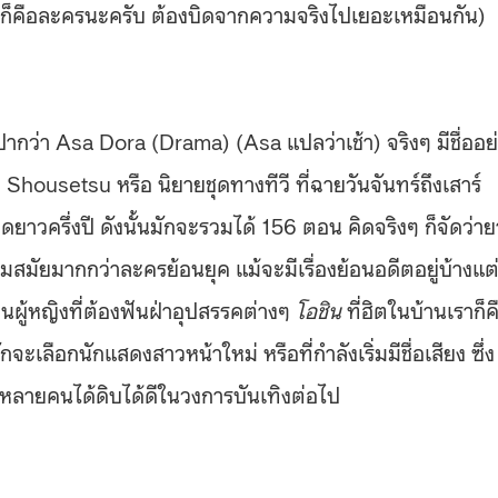
ะครก็คือละครนะครับ ต้องบิดจากความจริงไปเยอะเหมือนกัน)
ปากว่า Asa Dora (Drama) (Asa แปลว่าเช้า) จริงๆ มีชื่ออย
tsu หรือ นิยายชุดทางทีวี ที่ฉายวันจันทร์ถึงเสาร์
ดยาวครึ่งปี ดังนั้นมักจะรวมได้ 156 ตอน คิดจริงๆ ก็จัดว่า
่วมสมัยมากกว่าละครย้อนยุค แม้จะมีเรื่องย้อนอดีตอยู่บ้างแต่
ป็นผู้หญิงที่ต้องฟันฝ่าอุปสรรคต่างๆ
โอชิน
ที่ฮิตในบ้านเราก็ค
ะเลือกนักแสดงสาวหน้าใหม่ หรือที่กำลังเริ่มมีชื่อเสียง ซึ่ง
ห้หลายคนได้ดิบได้ดีในวงการบันเทิงต่อไป