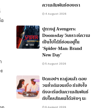
ความสัมพันธ์ของเรา
็
4 August 2026
่อ
ปูทางสู่ Avengers:
Doomsday วิเคราะห์ความ
เป็นไปได้ที่ซ่อนอยู่ใน
บ
188
‘Spider-Man: Brand
New Day’
ำ
5 August 2026
ดง
ปัดแอปฯ หาคู่จนล้า ตอบ
วนซ้ำเดิมจนเบื่อ ทำยังไง
ถึงจะเริ่มต้นความสัมพันธ์
122
กับใครสักคนได้จริงๆ นะ
เอก
6 August 2026