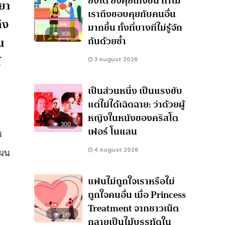
ยิ่งโต ยิ่งคุยเก่งขึ้น ทำไม
ยา
เราถึงชอบคุยกับคนอื่น
ึง
มากขึ้น ทั้งที่บางทีไม่รู้จัก
306
น
กันด้วยซ้ำ
้
3 August 2026
เป็นส่วนหนึ่ง เป็นแรงขับ
แต่ไม่ได้เฉิดฉาย: ว่าด้วยผู้
หญิงในหนังของคริสโต
300
เฟอร์ โนแลน
น
แผน
4 August 2026
แฟนไม่ถูกใจเราหรือไม่
ถูกใจคนอื่น เมื่อ Princess
Treatment จากชาวเน็ต
219
กลายเป็นไม้บรรทัดใน