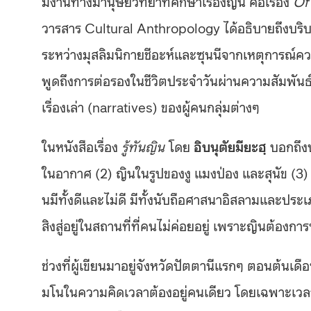
มีงานทางมานุษยวิทยาที่ศึกษาเรื่องญิน คือเรื่อง
Of
วารสาร Cultural Anthropology ได้อธิบายถึงบ
ระหว่างมุสลิมนิกายชีอะห์และซุนนีจากเหตุการณ
พูดถึงการต่อรองในชีวิตประจำวันผ่านความสัมพันธ์
เรื่องเล่า (narratives) ของผู้คนกลุ่มต่างๆ
ในหนังสือเรื่อง
รู้ทันญิน
โดย
อิบนุตัยมียะฮฺ
บอกถึงป
ในอากาศ (2) ญินในรูปของงู แมงป่อง และสุนัข (3) 
นมีทั้งดีและไม่ดี มีทั้งนับถือศาสนาอิสลามและปร
สิงสู่อยู่ในสถานที่ที่คนไม่ค่อยอยู่ เพราะญินต้องการ
ช่วงที่ผู้เขียนมาอยู่จังหวัดปัตตานีแรกๆ ตอนต้นเดือน
มโนในความคิดเวลาต้องอยู่คนเดียว โดยเฉพาะเวลา