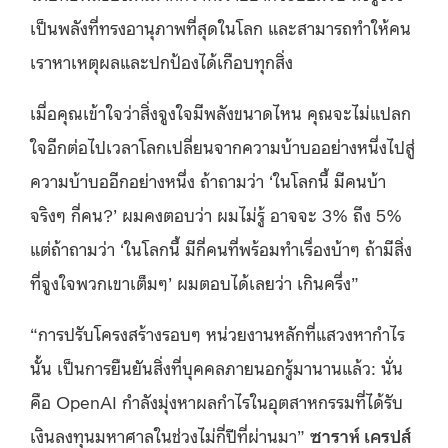
เป็นพลังที่ทรงอานุภาพที่สุดในโลก และสามารถทำให้คน
เราหาเหตุผลและปกป้องได้เกือบทุกสิ่ง
เมื่อคุณเข้าใจว่าสิ่งจูงใจมีพลังขนาดไหน คุณจะไม่แปลก
ใจอีกต่อไปเวลาโลกเปลี่ยนจากความบ้าบออย่างหนึ่งไปสู่
ความบ้าบออีกอย่างหนึ่ง ถ้าถามว่า ‘ในโลกนี้ มีคนบ้า
จริงๆ กี่คน?’ ผมคงตอบว่า ผมไม่รู้ อาจจะ 3% ถึง 5%
แต่ถ้าถามว่า ‘ในโลกนี้ มีกี่คนที่พร้อมทำเรื่องบ้าๆ ถ้ามีสิ่ง
ที่จูงใจพวกเขาเต็มๆ’ ผมตอบได้เลยว่า เกินครึ่ง”
“การปรับโครงสร้างรอบๆ หน่วยงานหลักที่แสวงหากำไร
นั้น เป็นการยืนยันสิ่งที่บุคคลภายนอกรู้มานานแล้ว: นั่น
คือ OpenAI กำลังมุ่งหาผลกำไรในอุตสาหกรรมที่ได้รับ
เงินลงทุนมหาศาลในช่วงไม่กี่ปีที่ผ่านมา”
ซาราห์ เครปส์