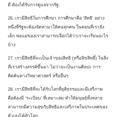
ดี ต้องได้รับการดูแลจากรัฐ
26. เรามีสิทธิในการศึกษา การศึกษาคือ ‘สิทธิ’ อย่าง
หนึ่งที่รัฐจะต้องจัดหามาให้คนทุกคน ในตอนที่เรายัง
เด็ก พ่อแม่ของเราสามารถเลือกได้ว่าเราจะเรียนอะไร
บ้าง
27. เรามีสิทธิที่จะเป็นเจ้าของสิทธิ (หรือลิขสิทธิ์) ในสิ่ง
ที่เราสร้างสรรค์ขึ้นมา ไม่ว่าจะเป็นงานศิลปะ การ
คิดค้นทางวิทยาศาสตร์ หรืออื่นๆ
28. เรามีสิทธิที่จะได้รับโลกที่ยุติธรรมและมีเสรีภาพ
คือต้องมี ‘ระเบียบ’ ที่เหมาะสม ทำให้มนุษย์ทั้งหลาย
สามารถมีความสุขกับสิทธิและเสรีภาพในประเทศของ
ตัวเองได้ทั่วโลก