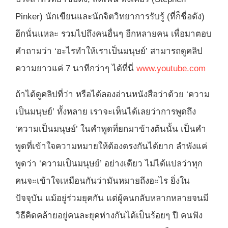
Pinker) นักเขียนและนักจิตวิทยาการรับรู้ (ที่ก็ชื่อดัง)
อีกนั่นแหละ รวมไปถึงคนอื่นๆ อีกหลายคน เพื่อมาตอบ
คำถามว่า ‘อะไรทำให้เราเป็นมนุษย์’ สามารถดูคลิป
ความยาวแค่ 7 นาทีกว่าๆ ได้ที่นี่
www.youtube.com
ถ้าได้ดูคลิปที่ว่า หรือได้ลองอ่านหนังสือว่าด้วย ‘ความ
เป็นมนุษย์’ ทั้งหลาย เราจะเห็นได้เลยว่าการพูดถึง
‘ความเป็นมนุษย์’ ในคำพูดที่ยกมาข้างต้นนั้น เป็นคำ
พูดที่เข้าใจความหมายให้ต้องตรงกันได้ยาก ลำพังแค่
พูดว่า ‘ความเป็นมนุษย์’ อย่างเดียว ไม่ได้แปลว่าทุก
คนจะเข้าใจเหมือนกันว่ามันหมายถึงอะไร ยิ่งใน
ปัจจุบัน แม้อยู่ร่วมยุคกัน แต่ผู้คนกลับหลากหลายจนมี
วิธีคิดคล้ายอยู่คนละยุคห่างกันได้เป็นร้อยๆ ปี คนฟัง