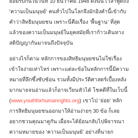
ยอมรับกันในวันที่ 10 ธันวาคม 1948 ดังนั้น เวลาพูดถึง
‘ความเป็นมนุษย์’ คนทั่วไปในโลกจึงมักอิงคำนี้เข้ากับ
คำว่าสิทธิมนุษยชน เพราะนี่คือเรื่อง ‘พื้นฐาน’ ที่สุด
แล้วของความเป็นมนุษย์ในยุคสมัยที่เราก้าวเดินทาง
สติปัญญากันมาจนถึงปัจจุบัน
อย่างไรก็ตาม หลักการของสิทธิมนุษยชนไม่ใช่เรื่อง
เข้าใจง่ายเท่าไหร่ เพราะแต่ละข้อในหลักการนี้มีความ
หมายที่ลึกซึ้งซับซ้อน รวมทั้งมีประวัติศาสตร์เบื้องหลัง
มากมายจนอ่านแล้วก็อาจเวียนหัวได้ โชคดีที่ในเว็บนี้
(
www.youthforhumanrights.org
) เขาไป ‘ย่อย’ หลัก
การสิทธิมนุษยชนออกมาให้อ่านง่ายๆ 30 ข้อ ก็เลย
อยากชวนคุณมาดูกัน เผื่อจะได้ย้อนกลับไปพิจารณา
ความหมายของ ‘ความเป็นมนุษย์’ อย่างที่นายก