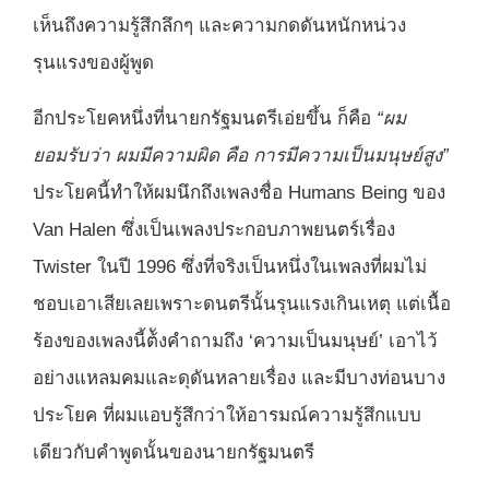
เห็นถึงความรู้สึกลึกๆ และความกดดันหนักหน่วง
รุนแรงของผู้พูด
อีกประโยคหนึ่งที่นายกรัฐมนตรีเอ่ยขึ้น ก็คือ
“ผม
ยอมรับว่า ผมมีความผิด คือ การมีความเป็นมนุษย์สูง”
ประโยคนี้ทำให้ผมนึกถึงเพลงชื่อ Humans Being ของ
Van Halen ซึ่งเป็นเพลงประกอบภาพยนตร์เรื่อง
Twister ในปี 1996 ซึ่งที่จริงเป็นหนึ่งในเพลงที่ผมไม่
ชอบเอาเสียเลยเพราะดนตรีนั้นรุนแรงเกินเหตุ แต่เนื้อ
ร้องของเพลงนี้ต้ังคำถามถึง ‘ความเป็นมนุษย์’ เอาไว้
อย่างแหลมคมและดุดันหลายเรื่อง และมีบางท่อนบาง
ประโยค ที่ผมแอบรู้สึกว่าให้อารมณ์ความรู้สึกแบบ
เดียวกับคำพูดนั้นของนายกรัฐมนตรี