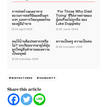
การประท้วงอดอาหาร
‘For Those Who Died
ขบวนการสตรีนิยมคลื่นลูก
Trying’ ซีรีส์ภาพถ่ายของ
แรก และการวัดมนุษยธรรม
ผู้คนที่จะไม่ถูกลืม ของ
ของผู้มีอำนาจ
Luke Duggleby
20 April 2021
20 June 2020
คนไร้บ้านคือประชากรหรือ
ความเป็นครู ความเป็นคน
ไม่? บทเรียนจากพายุไต้ฝุ่น
26 October 2018
ลูกใหญ่ถึงคำถามของความ
เป็นมนุษย์
26 October 2019
#BIGFEATURED
#HUMANITY
Share this article