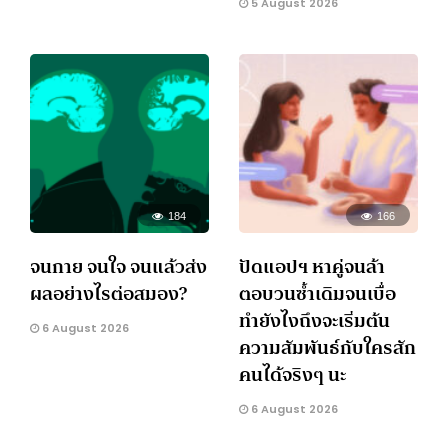
5 August 2026
184
166
จนกาย จนใจ จนแล้วส่ง
ปัดแอปฯ หาคู่จนล้า
ผลอย่างไรต่อสมอง?
ตอบวนซ้ำเดิมจนเบื่อ
ทำยังไงถึงจะเริ่มต้น
6 August 2026
ความสัมพันธ์กับใครสัก
คนได้จริงๆ นะ
6 August 2026