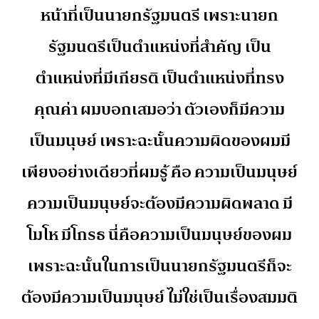
หน้าที่เป็นนายกรัฐมนตรี เพราะนายก
รัฐมนตรีเป็นตำแหน่งที่สำคัญ เป็น
ตำแหน่งที่มีเกียรติ เป็นตำแหน่งที่ทรง
คุณค่า ผมบอกเสมอว่า ตัวเองก็มีความ
เป็นมนุษย์ เพราะฉะนั้นความผิดของผมมี
เพียงอย่างเดียวที่ผมรู้ คือ ความเป็นมนุษย์
ความเป็นมนุษย์จะต้องมีความผิดพลาด มี
โมโห มีโกรธ นี่คือความเป็นมนุษย์ของผม
เพราะฉะนั้นในการเป็นนายกรัฐมนตรีก็จะ
ต้องมีความเป็นมนุษย์ ไม่ใช่เป็นเรื่องสมมติ