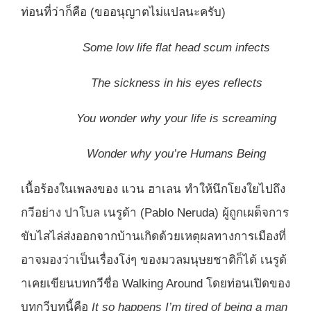
ท่อนที่ว่าก็คือ (ขออนุญาตไม่แปลนะครับ)
Some low life flat head scum infects
The sickness in his eyes reflects
You wonder why your life is screaming
Wonder why you’re
Humans Being
เนื้อร้องในเพลงของ แวน ฮาเลน ทำให้นึกโยงใยไปถึง
กวีอย่าง ปาโบล เนรูด้า (Pablo Neruda) ผู้ถูกเผด็จการ
ขับไสไล่ส่งออกจากบ้านเกิดด้วยเหตุผลทางการเมืองที่
อาจมองว่าเป็นเรื่องโง่ๆ ของมวลมนุษยชาติก็ได้ เนรูด้
าเคยเขียนบทกวีชื่อ Walking Around โดยท่อนเปิดของ
บทกวีบทนี้คือ
It so happens I’m tired of being a man