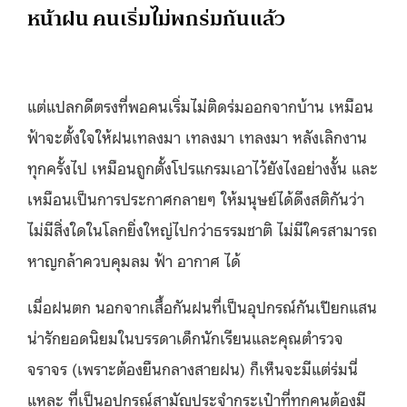
หน้าฝน คนเริ่มไม่พกร่มกันแล้ว
แต่แปลกดีตรงที่พอคนเริ่มไม่ติดร่มออกจากบ้าน เหมือน
ฟ้าจะตั้งใจให้ฝนเทลงมา เทลงมา เทลงมา หลังเลิกงาน
ทุกครั้งไป เหมือนถูกตั้งโปรแกรมเอาไว้ยังไงอย่างงั้น และ
เหมือนเป็นการประกาศกลายๆ ให้มนุษย์ได้ดึงสติกันว่า
ไม่มีสิ่งใดในโลกยิ่งใหญ่ไปกว่าธรรมชาติ ไม่มีใครสามารถ
หาญกล้าควบคุมลม ฟ้า อากาศ ได้
เมื่อฝนตก นอกจากเสื้อกันฝนที่เป็นอุปกรณ์กันเปียกแสน
น่ารักยอดนิยมในบรรดาเด็กนักเรียนและคุณตำรวจ
จราจร (เพราะต้องยืนกลางสายฝน) ก็เห็นจะมีแต่ร่มนี่
แหละ ที่เป็นอุปกรณ์สามัญประจำกระเป๋าที่ทุกคนต้องมี