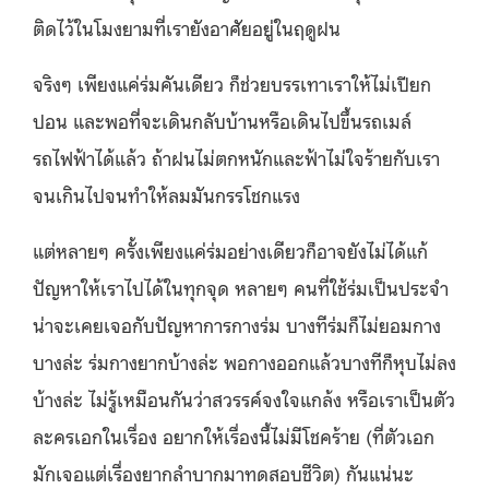
ติดไว้ในโมงยามที่เรายังอาศัยอยู่ในฤดูฝน
จริงๆ เพียงแค่ร่มคันเดียว ก็ช่วยบรรเทาเราให้ไม่เปียก
ปอน และพอที่จะเดินกลับบ้านหรือเดินไปขึ้นรถเมล์
รถไฟฟ้าได้แล้ว ถ้าฝนไม่ตกหนักและฟ้าไม่ใจร้ายกับเรา
จนเกินไปจนทำให้ลมมันกรรโชกแรง
แต่หลายๆ ครั้งเพียงแค่ร่มอย่างเดียวก็อาจยังไม่ได้แก้
ปัญหาให้เราไปได้ในทุกจุด หลายๆ คนที่ใช้ร่มเป็นประจำ
น่าจะเคยเจอกับปัญหาการกางร่ม บางทีร่มก็ไม่ยอมกาง
บางล่ะ ร่มกางยากบ้างล่ะ พอกางออกแล้วบางทีก็หุบไม่ลง
บ้างล่ะ ไม่รู้เหมือนกันว่าสวรรค์จงใจแกล้ง หรือเราเป็นตัว
ละครเอกในเรื่อง อยากให้เรื่องนี้ไม่มีโชคร้าย (ที่ตัวเอก
มักเจอแต่เรื่องยากลำบากมาทดสอบชีวิต) กันแน่นะ