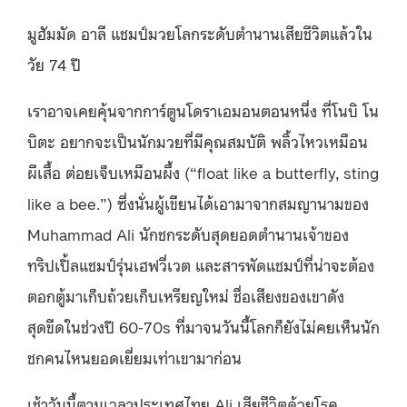
มูฮัมมัด อาลี แชมป์มวยโลกระดับตำนานเสียชีวิตแล้วใน
วัย 74 ปี
เราอาจเคยคุ้นจากการ์ตูนโดราเอมอนตอนหนึ่ง ที่โนบิ โน
บิตะ อยากจะเป็นนักมวยที่มีคุณสมบัติ พลิ้วไหวเหมือน
ผีเสื้อ ต่อยเจ็บเหมือนผึ้ง (“float like a butterfly, sting
like a bee.”) ซึ่งนั่นผู้เขียนได้เอามาจากสมญานามของ
Muhammad Ali นักชกระดับสุดยอดตำนานเจ้าของ
ทริปเปิ้ลแชมป์รุ่นเฮฟวี่เวต และสารพัดแชมป์ที่น่าจะต้อง
ตอกตู้มาเก็บถ้วยเก็บเหรียญใหม่ ชื่อเสียงของเขาดัง
สุดขีดในช่วงปี 60-70s ที่มาจนวันนี้โลกก็ยังไม่คยเห็นนัก
ชกคนไหนยอดเยี่ยมเท่าเขามาก่อน
เช้าวันนี้ตามเวลาประเทศไทย Ali เสียชีวิตด้วยโรค