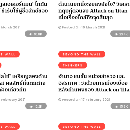
ะกูลเอเคอร์แมน’ ไททัน
ตำนานบทนี้จะจบลงยังไง? วิเครา
ข้ารับใช้ผู้ซื่อสัตย์ของ
ทฤษฎีตอนจบ Attack on Titan
เมื่อเรื่องใกล้ถึงจุดสิ้นสุด
 March 2021
Posted On 10 March 2021
10.8K
23.4K
E WALL
BEYOND THE WALL
THINKERS
ฟัลโก้’ เหรียญสองด้าน
อำนาจ ชนชั้น หน่วยสำรวจ และ
ม่ ผลลัพธ์ที่แตกต่าง
อิสรภาพ : ว่าด้วยการเมืองเบื้อง
ฝังเดียวกัน
หลังกำแพงของ Attack on Tita
 February 2021
Posted On 17 February 2021
12.2K
15.8K
E WALL
BEYOND THE WALL