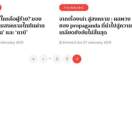
THINKERS
 ใครคือผู้ร้าย? มอง
จากเรื่องเล่า สู่สงคราม : ผลพวง
มสงครามไททันผ่าน
ของ propaganda ที่นำไปสู่ความ
’ และ ‘กาบิ’
เกลียดชังอันไม่สิ้นสุด
February 2021
Posted On 27 January 2021
«
‹
-
2
3
4