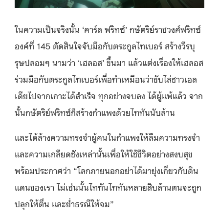
ในความเป็นจริงนั้น ‘คาร์ล ฟริทซ์’ กษัตริย์ราชวงศ์ฟริทซ์
องค์ที่ 145 ตัดสินใจจับมือกับตระกูลไทเบอร์ สร้างวีรบุ
รุษปลอมๆ นามว่า ‘เฮลอส’ ขึ้นมา แล้วแต่งเรื่องให้เฮลอส
ร่วมมือกับตระกูลไทเบอร์เพื่อทำเหมือนว่าขับไล่ชาวเอล
เดียไปจากเกาะได้สำเร็จ ทุกอย่างจบลง ได้ผู้แพ้แล้ว จาก
นั้นกษัตริย์ฟริทซ์ก็สร้างกำแพงด้วยไททันนับล้าน
และได้ล้างความทรงจำผู้คนในกำแพงให้ลืมความทรงจำ
และความเกลียดชังเหล่านั้นเพื่อให้ใช้ชีวิตอย่างสงบสุข
พร้อมประกาศว่า “โลกภายนอกอย่าได้มายุ่งเกี่ยวกับดิน
แดนของเรา ไม่เช่นนั้นไททันไททันหลายสิบล้านตนจะถูก
ปลุกให้ตื่น และย่ำธรณีให้จม”