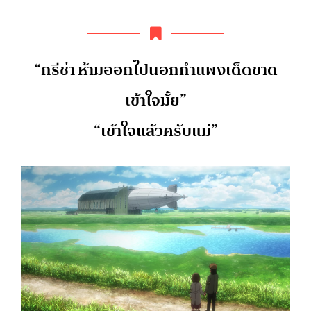
“กรีช่า ห้ามออกไปนอกกำแพงเด็ดขาด
เข้าใจมั้ย”
“เข้าใจแล้วครับแม่”