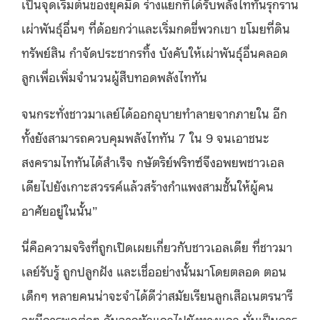
เป็นจุดเริ่มต้นของยุคมืด ร่างแยกที่ได้รับพลังไททันรุกราน
เผ่าพันธุ์อื่นๆ ที่ด้อยกว่าและเริ่มกดขี่พวกเขา ขโมยที่ดิน
ทรัพย์สิน กำจัดประชากรทิ้ง บังคับให้เผ่าพันธุ์อื่นคลอด
ลูกเพื่อเพิ่มจำนวนผู้สืบทอดพลังไททัน
จนกระทั่งชาวมาเลย์ได้ออกอุบายทำลายจากภายใน อีก
ทั้งยังสามารถควบคุมพลังไททัน 7 ใน 9 จนเอาชนะ
สงครามไททันได้สำเร็จ กษัตริย์ฟริทซ์จึงอพยพชาวเอล
เดียไปยังเกาะสวรรค์แล้วสร้างกำแพงสามชั้นให้ผู้คน
อาศัยอยู่ในนั้น”
นี่คือความจริงที่ถูกเปิดเผยเกี่ยวกับชาวเอลเดีย ที่ชาวมา
เลย์รับรู้ ถูกปลูกฝัง และเชื่ออย่างนั้นมาโดยตลอด ตอน
เด็กๆ หลายคนน่าจะจำได้ดีว่าสมัยเรียนลูกเสือเนตรนารี
จะมีการพูดต่อๆ กันจากหัวแถวไปยังหางแถว นั่นเป็นการ