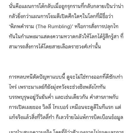
นั่นคือแผนการโต้กลับเมื่อถูกรุกรานที่กลับกลายเป็นว่าน่า
กลัวยิ่งกว่าแผนการโจมตีเปิดศึกใดๆในโลกที่มีชื่อว่า
‘พิภพคำราม (The Rumbling)’ หรือการสั่งการปลุกไท
ทันในกำแพงมาแสดงความหวาดกลัวให้โลกได้รู้สึกรู้สา ที่
สามารถสั่งการได้โดยสายเลือดราชวงศ์เท่านั้น
การหลบหนีตัดปัญหาแบบนี้ ดูจะไม่ใช่ทางออกที่ดีซักเท่า
ไหร่ เพราะมาเลย์ก็ยังมุ่งหวังจะช่วงชิงพลังไททัน
บรรพบุรุษอยู่วันยันค่ำ และเช่นเดียวกัน คำสารภาพกับ
การเปิดเผยของ วิลลี่ ไทเบอร์ เหมือนจะดูดีในทีแรก แต่
แท้จริงแล้วสิ่งที่วิลลี่ทำ ก็เลวร้ายไม่แพ้การบิดเบือนข้อมูล
เขานำเสนอความจริง โดยที่รู้ว่าตัวเองอาจไม่รอดและการ