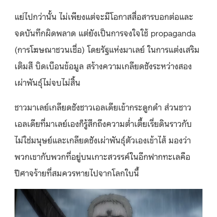
แย่ไปกว่านั้น ไม่เพียงแต่จะมีโอกาสสื่อสารบอกต่อและ
จดบันทึกผิดพลาด แต่ยังเป็นการจงใจใช้ propaganda
(การโฆษณาชวนเชื่อ) โดยรัฐแห่งมาเลย์ ในการแต่งเสริม
เติมสี บิดเบือนข้อมูล สร้างความเกลียดชังระหว่างสอง
เผ่าพันธุ์ไม่จบไม่สิ้น
ชาวมาเลย์เกลียดชังชาวเอลเดียเข้ากระดูกดำ ส่วนชาว
เอลเดียที่มาเลย์เองก็รู้สึกถึงความต่ำเตี้ยเรี่ยดินราวกับ
ไม่ใช่มนุษย์และเกลียดชังเผ่าพันธุ์ตัวเองเข้าไส้ มองว่า
พวกเขากับพวกที่อยู่บนเกาะสวรรค์ในอีกฟากทะเลคือ
ปีศาจร้ายที่สมควรหายไปจากโลกใบนี้