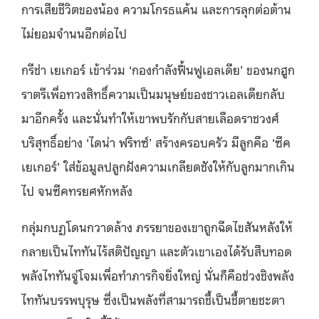
การเสียชีวิตของน้อง ความโกรธแค้น และการลุกต่อต้าน
ไม่ยอมจำนนอีกต่อไป
กรีช่า เยเกอร์ เข้าร่วม ‘กองกำลังฟื้นฟูเอลเดีย’ ของนกฮูก
ราตรีเพื่อทวงสิทธิ์ความเป็นมนุษย์ของชาวเอลเดียกลับ
มาอีกครั้ง และนั่นทำให้เขาพบรักกับสายเลือดราชวงศ์
บริสุทธิ์อย่าง ‘ไดน่า ฟริทซ์’ สร้างครอบครัว มีลูกคือ ‘ซีค
เยเกอร์’ ใส่ข้อมูลปลูกฝังความเกลียดชังให้กับลูกมากเกิน
ไป จนซีคทรยศหักหลัง
กลุ่มกบฏโดนกวาดล้าง ภรรยาของเขาถูกฉีดไขสันหลังให้
กลายเป็นไททันไร้สติปัญญา และตัวเขาเองได้รับสืบทอด
พลังไททันจู่โจมเพื่อทำภารกิจยิ่งใหญ่ นั่นก็คือช่วงชิงพลัง
ไททันบรรพบุรุษ ซึ่งเป็นพลังที่สามารถชี้เป็นชี้ตายชะตา