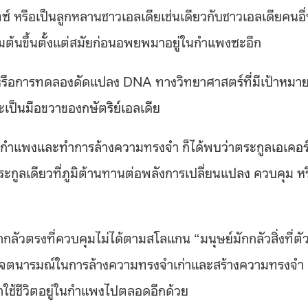
ตซ์ หรือเป็นลูกหลานชาวเอลเดียเช่นเดียวกับชาวเอลเดียคนอื
ริ่มต้นขึ้นตั้งแต่สมัยก่อนอพยพมาอยู่ในกำแพงซะอีก
มหรือการทดลองดัดแปลง DNA ทางวิทยาศาสตร์ที่มีเป้าหมา
ละเป็นมือขวาของกษัตริย์เอลเดีย
ยู่ในกำแพงและทำการล้างความทรงจำ ก็ได้พบว่าตระกูลเอเคอร
็นตระกูลเดียวที่ภูมิต้านทานต่อพลังการเปลี่ยนแปลง ควบคุม ห
กลัวตรงที่ควบคุมไม่ได้ตามสโลแกน “มนุษย์มักกลัวสิ่งที่ตั
ยต่อเจตนารมณ์ในการล้างความทรงจำเก่าและสร้างความทรงจำ
มาใช้ชีวิตอยู่ในกำแพงไปตลอดอีกด้วย