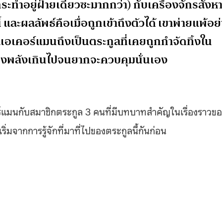
ระทำอยู่ฝ่ายเดียวซะมากกว่า) กับเครื่องจักรสังห
้ และผลลัพธ์คือเมื่อถูกเข้าถึงตัวได้ เขาพ่ายแพ้อย
กูลเอเคอร์แมนถึงเป็นตระกูลที่เคยถูกกำจัดทิ้งใน
่ทรงพลังเกินไปจนยากจะควบคุมนั่นเอง
ร์แมนกับสมาชิกตระกูล 3 คนที่มีบทบาทสำคัญในเรื่องราวข
ิ่มจากการรู้จักที่มาที่ไปของตระกูลนี้กันก่อน