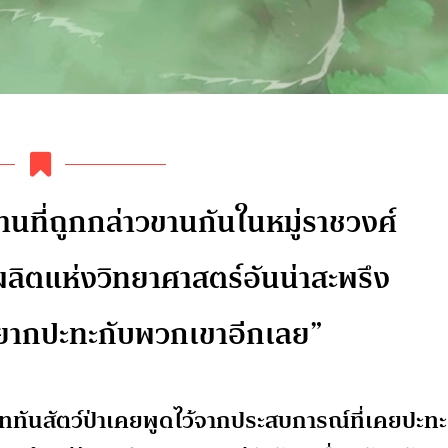
นที่ถูกกล่าวขานกันในหมู่ราชวงศ์
ลิตแห่งวิทยาศาสตร์อันน่าสะพรึง
อยากปะทะกับพวกเขาอีกเลย”
งไททันสัตว์ป่าเคยพูดไว้จากประสบการณ์ที่เคยปะทะ